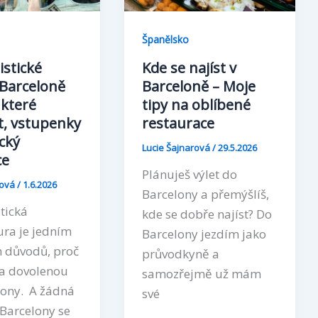
Španělsko
stické
Kde se najíst v
Barceloně
Barceloně – Moje
 které
tipy na oblíbené
it, vstupenky
restaurace
cký
Lucie Šajnarová
/
29.5.2026
ce
Plánuješ výlet do
rová
/
1.6.2026
Barcelony a přemýšlíš,
tická
kde se dobře najíst? Do
ura je jedním
Barcelony jezdím jako
h důvodů, proč
průvodkyně a
na dovolenou
samozřejmě už mám
lony. A žádná
své
Barcelony se