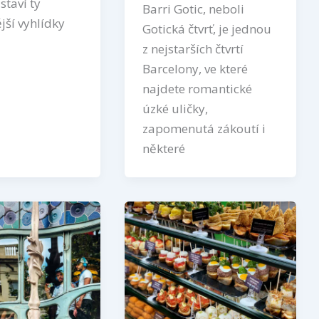
taví ty
Barri Gotic, neboli
jší vyhlídky
Gotická čtvrť, je jednou
z nejstarších čtvrtí
Barcelony, ve které
najdete romantické
úzké uličky,
zapomenutá zákoutí i
některé