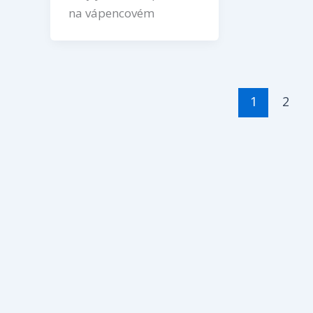
na vápencovém
1
2