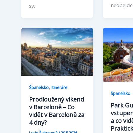
neobejde
sv.
,
Španělsko
Itineráře
Španělsko
Prodloužený víkend
Park Gue
v Barceloně – Co
vstupen
vidět v Barceloně za
a co vid
4 dny?
Praktic
Lucie Šajnarová
/
29.5.2026