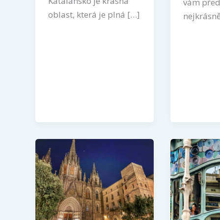
Katalánsko je krásná
vám předs
oblast, která je plná […]
nejkrásně