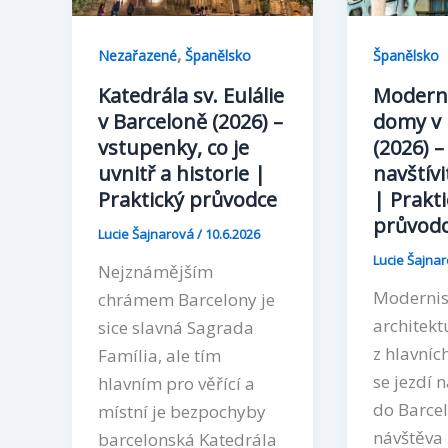
,
Nezařazené
Španělsko
Španělsko
Katedrála sv. Eulálie
Moderni
v Barceloně (2026) –
domy v 
vstupenky, co je
(2026) –
uvnitř a historie |
navštív
Praktický průvodce
| Prakti
průvod
Lucie Šajnarová
/
10.6.2026
Lucie Šajna
Nejznámějším
Modernis
chrámem Barcelony je
architekt
sice slavná Sagrada
z hlavníc
Família, ale tím
se jezdí 
hlavním pro věřící a
do Barce
místní je bezpochyby
návštěva 
barcelonská Katedrála