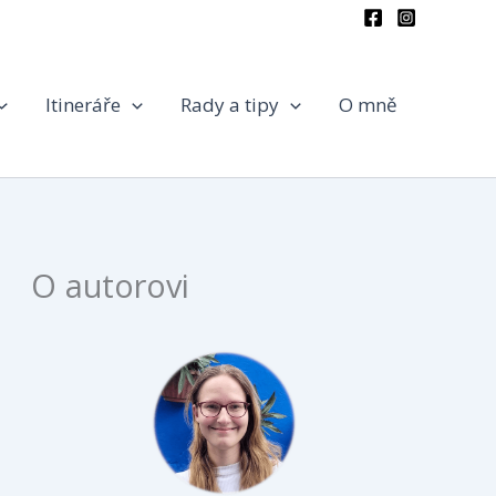
Itineráře
Rady a tipy
O mně
O autorovi