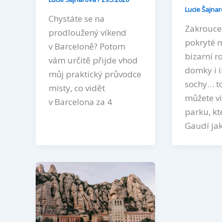
Lucie Šajna
Chystáte se na
Zakrouce
prodloužený víkend
pokryté 
v Barceloně? Potom
bizarní r
vám určitě přijde vhod
domky i i
můj praktický průvodce
sochy… t
místy, co vidět
můžete v
v Barcelona za 4
parku, kt
Gaudí ja