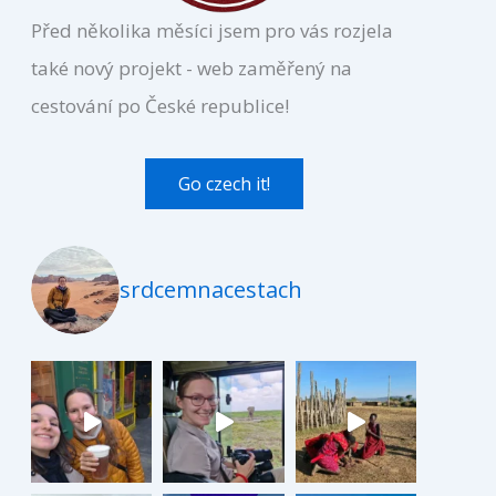
Před několika měsíci jsem pro vás rozjela
také nový projekt - web zaměřený na
cestování po České republice!
Go czech it!
srdcemnacestach