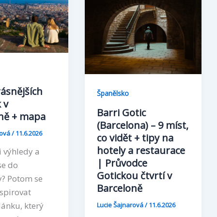
rásnějších
Španělsko
 v
Barri Gotic
ně + mapa
(Barcelona) – 9 míst,
rová
/
11.6.2026
co vidět + tipy na
hotely a restaurace
 výhledy a
| Průvodce
se do
Gotickou čtvrtí v
y? Potom se
Barceloně
spirovat
lánku, který
Lucie Šajnarová
/
11.6.2026