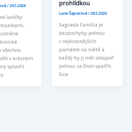
prohlídkou
rová
/
29.5.2026
Lucie Šajnarová
/
28.5.2026
né lavičky
Sagrada Família je
mozaikami,
bezpochyby jednou
ozvlněné
z nejkrásnějších
konické
památek na světě a
o všechno
každý by ji měl alespoň
idět v krásném
jednou za život spatřit.
erý vytvořil
Sice
ko