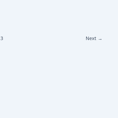
3
Next
→