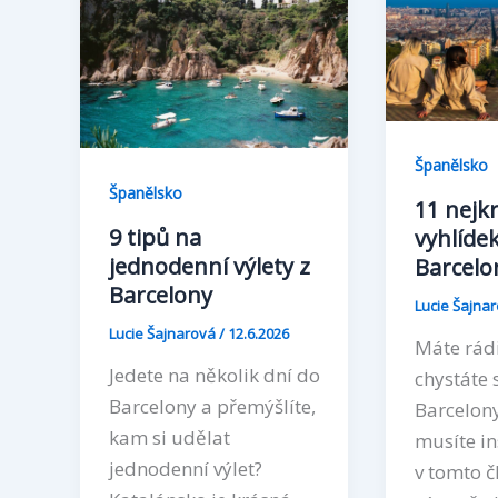
Španělsko
Španělsko
11 nejk
9 tipů na
vyhlídek
jednodenní výlety z
Barcelo
Barcelony
Lucie Šajna
Lucie Šajnarová
/
12.6.2026
Máte rádi
Jedete na několik dní do
chystáte 
Barcelony a přemýšlíte,
Barcelon
kam si udělat
musíte in
jednodenní výlet?
v tomto č