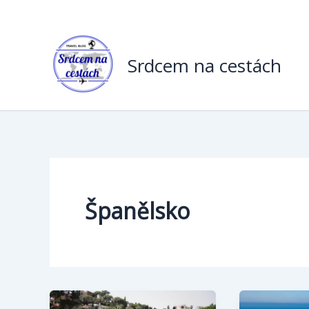
Přeskočit
na
obsah
Srdcem na cestách
Španělsko