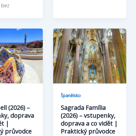
 bez
Španělsko
ll (2026) –
Sagrada Família
ky, doprava
(2026) – vstupenky,
ět |
doprava a co vidět |
ký průvodce
Praktický průvodce