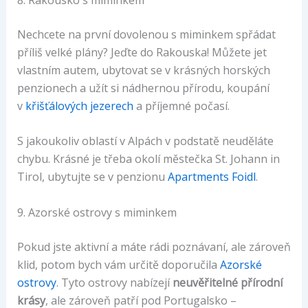
Nechcete na první dovolenou s miminkem spřádat
příliš velké plány? Jeďte do Rakouska! Můžete jet
vlastním autem, ubytovat se v krásných horských
penzionech a užít si nádhernou přírodu, koupání
v
křišťálových jezerech
a příjemné počasí.
S jakoukoliv oblastí v Alpách v podstatě neuděláte
chybu. Krásné je třeba okolí městečka St. Johann in
Tirol, ubytujte se v penzionu
Apartments Foidl
.
9. Azorské ostrovy s miminkem
Pokud jste aktivní a máte rádi poznávaní, ale zároveň
klid, potom bych vám určitě doporučila
Azorské
ostrovy
. Tyto ostrovy nabízejí
neuvěřitelné přírodní
krásy
, ale zároveň patří pod Portugalsko –