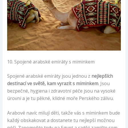
10. Spojené arabské emiráty s miminkem
Spojené arabské emiráty jsou jednou z
nejlepších
destinací ve světě, kam vyrazit s miminkem
. Jsou
bezpečné, hygiena i zdravotní péče jsou na vysoké
úrovni a je tu pěkné, klidné moře Perského zálivu.
Arabové navíc milují děti, takže vás s miminkem bude
každý obskakovat a dostanete tu nejlepší možnou
péči. Zapomeňte tedy na Egypt a raději zamiřte sem.