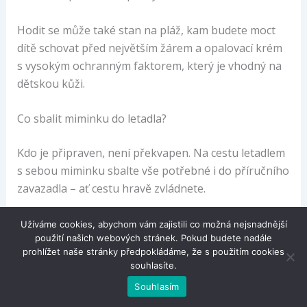
Hodit se může také stan na pláž, kam budete moct
dítě schovat před největším žárem a opalovací krém
s vysokým ochranným faktorem, který je vhodný na
dětskou kůži.
Co sbalit miminku do letadla?
Kdo je připraven, není překvapen. Na cestu letadlem
s sebou miminku sbalte vše potřebné i do příručního
zavazadla – ať cestu hravě zvládnete.
Základ tvoří náhradní oblečení, plenky, vlhčené
Užíváme cookies, abychom vám zajistili co možná nejsnadnější
použití našich webových stránek. Pokud budete nadále
ubrousky, různé hračky a také dostatek vody a
prohlížet naše stránky předpokládáme, že s použitím cookies
svačinek pro miminko (pokud již není dítě plně
souhlasíte.
kojeno).
Souhlasím