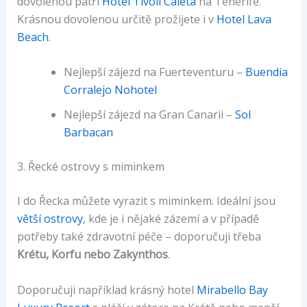
dovolenou patří
Hotel Tivoli Caleta
na Tenerife.
Krásnou dovolenou určitě prožijete i v
Hotel Lava
Beach
.
Nejlepší zájezd na Fuerteventuru –
Buendia
Corralejo Nohotel
Nejlepší zájezd na Gran Canarii –
Sol
Barbacan
3. Řecké ostrovy s miminkem
I do Řecka můžete vyrazit s miminkem. Ideální jsou
větší ostrovy
, kde je i nějaké zázemí a v případě
potřeby také zdravotní péče – doporučuji třeba
Krétu, Korfu nebo Zakynthos
.
Doporučuji například krásný hotel
Mirabello Bay