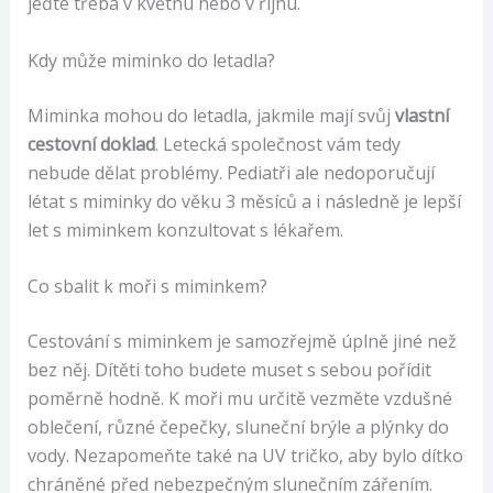
jeďte třeba v květnu nebo v říjnu.
Kdy může miminko do letadla?
Miminka mohou do letadla, jakmile mají svůj
vlastní
cestovní doklad
. Letecká společnost vám tedy
nebude dělat problémy. Pediatři ale nedoporučují
létat s miminky do věku 3 měsíců a i následně je lepší
let s miminkem konzultovat s lékařem.
Co sbalit k moři s miminkem?
Cestování s miminkem je samozřejmě úplně jiné než
bez něj. Dítěti toho budete muset s sebou pořídit
poměrně hodně. K moři mu určitě vezměte vzdušné
oblečení, různé čepečky, sluneční brýle a plýnky do
vody. Nezapomeňte také na UV tričko, aby bylo dítko
chráněné před nebezpečným slunečním zářením.