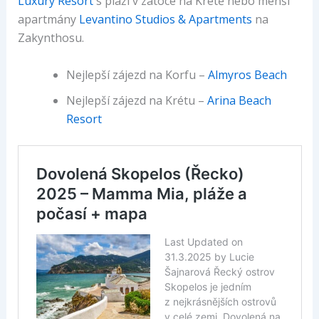
Luxury Resort
s pláží v zátoce na Krétě nebo menší
apartmány
Levantino Studios & Apartments
na
Zakynthosu.
Nejlepší zájezd na Korfu –
Almyros Beach
Nejlepší zájezd na Krétu –
Arina Beach
Resort