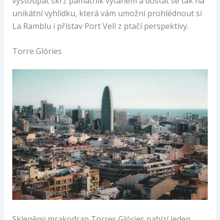
vystoupat skrz památník výtahem a dostat se tak na
unikátní vyhlídku, která vám umožní prohlédnout si
La Ramblu i přístav Port Vell z ptačí perspektivy.
Torre Glóries
Skleněný mrakodrap Torres Glóries nabízí jeden