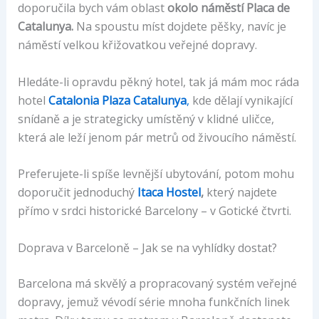
doporučila bych vám oblast
okolo náměstí Placa de
Catalunya.
Na spoustu míst dojdete pěšky, navíc je
náměstí velkou křižovatkou veřejné dopravy.
Hledáte-li opravdu pěkný hotel, tak já mám moc ráda
hotel
Catalonia Plaza Catalunya
,
kde dělají vynikající
snídaně a je strategicky umístěný v klidné uličce,
která ale leží jenom pár metrů od živoucího náměstí.
Preferujete-li spíše levnější ubytování, potom mohu
doporučit jednoduchý
Itaca Hostel
,
který najdete
přímo v srdci historické Barcelony – v Gotické čtvrti.
Doprava v Barceloně – Jak se na vyhlídky dostat?
Barcelona má skvělý a propracovaný systém veřejné
dopravy, jemuž vévodí série mnoha funkčních linek