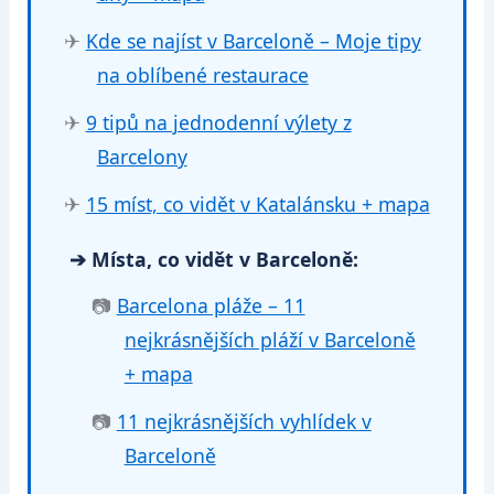
✈
Kde se najíst v Barceloně – Moje tipy
na oblíbené restaurace
✈
9 tipů na jednodenní výlety z
Barcelony
✈
15 míst, co vidět v Katalánsku + mapa
➔ Místa, co vidět v Barceloně:
📷
Barcelona pláže – 11
nejkrásnějších pláží v Barceloně
+ mapa
📷
11 nejkrásnějších vyhlídek v
Barceloně