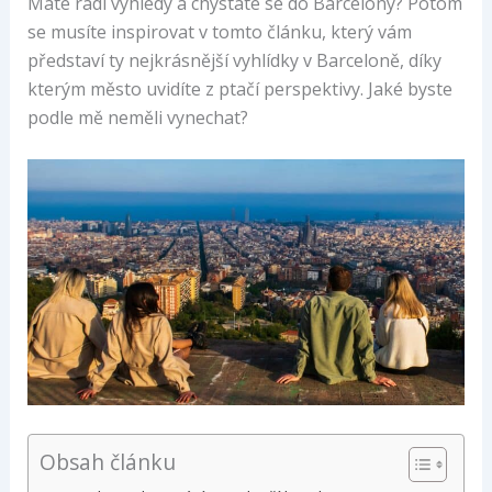
Máte rádi výhledy a chystáte se do Barcelony? Potom
se musíte inspirovat v tomto článku, který vám
představí ty nejkrásnější vyhlídky v Barceloně, díky
kterým město uvidíte z ptačí perspektivy. Jaké byste
podle mě neměli vynechat?
Obsah článku