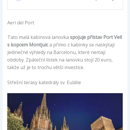
Aeri del Port
Tato malá kabinová lanovka
spojuje přístav Port Vell
s kopcem Montjuic
a přímo z kabinky se naskýtají
jedinečné výhledy na Barcelonu, které nemají
obdoby. Zpáteční lístek na lanovku stojí 20 euro,
takže už je to trochu větší investice.
Střešní terasy katedrály sv. Eulálie