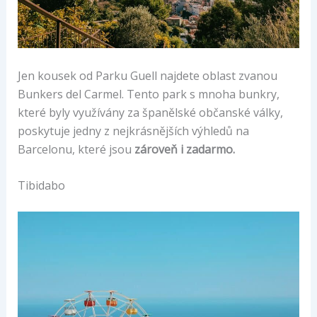
Jen kousek od Parku Guell najdete oblast zvanou
Bunkers del Carmel. Tento park s mnoha bunkry,
které byly využívány za španělské občanské války,
poskytuje jedny z nejkrásnějších výhledů na
Barcelonu, které jsou
zároveň i zadarmo.
Tibidabo