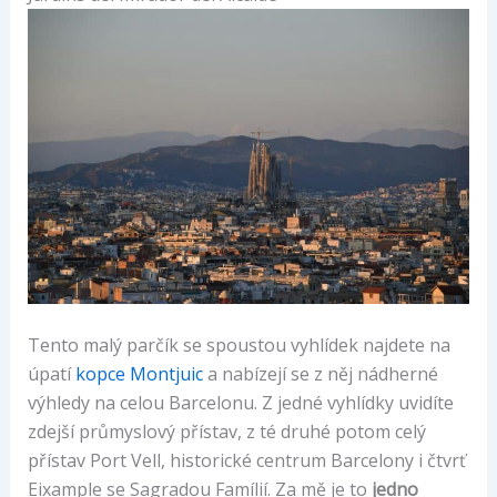
Tento malý parčík se spoustou vyhlídek najdete na
úpatí
kopce Montjuic
a nabízejí se z něj nádherné
výhledy na celou Barcelonu. Z jedné vyhlídky uvidíte
zdejší průmyslový přístav, z té druhé potom celý
přístav Port Vell, historické centrum Barcelony i čtvrť
Eixample se Sagradou Famílií. Za mě je to
jedno