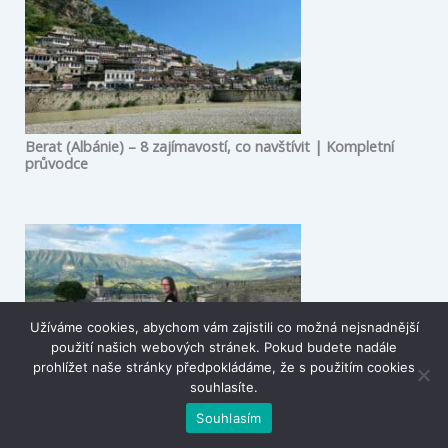
Berat (Albánie) – 8 zajímavostí, co navštívit | Kompletní
průvodce
Užíváme cookies, abychom vám zajistili co možná nejsnadnější
použití našich webových stránek. Pokud budete nadále
prohlížet naše stránky předpokládáme, že s použitím cookies
souhlasíte.
14 tipů na místa, co vidět v Albánii + mapa
Souhlasím