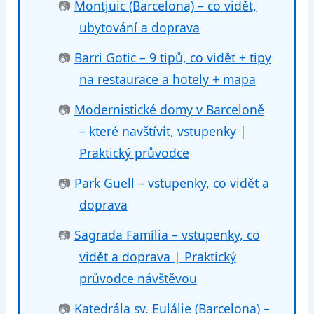
📷
Montjuic (Barcelona) – co vidět,
ubytování a doprava
📷
Barri Gotic – 9 tipů, co vidět + tipy
na restaurace a hotely + mapa
📷
Modernistické domy v Barceloně
– které navštívit, vstupenky |
Praktický průvodce
📷
Park Guell – vstupenky, co vidět a
doprava
📷
Sagrada Família – vstupenky, co
vidět a doprava | Praktický
průvodce návštěvou
📷
Katedrála sv. Eulálie (Barcelona) –