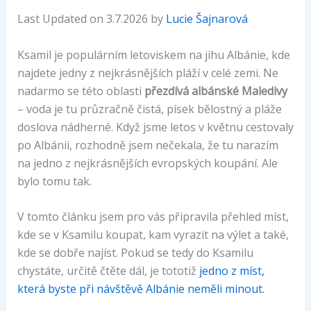
Last Updated on 3.7.2026 by
Lucie Šajnarová
Ksamil je populárním letoviskem na jihu Albánie, kde
najdete jedny z nejkrásnějších pláží v celé zemi. Ne
nadarmo se této oblasti
přezdívá albánské Maledivy
– voda je tu průzračně čistá, písek bělostný a pláže
doslova nádherné. Když jsme letos v květnu cestovaly
po Albánii, rozhodně jsem nečekala, že tu narazím
na jedno z nejkrásnějších evropských koupání. Ale
bylo tomu tak.
V tomto článku jsem pro vás připravila přehled míst,
kde se v Ksamilu koupat, kam vyrazit na výlet a také,
kde se dobře najíst. Pokud se tedy do Ksamilu
chystáte, určitě čtěte dál, je tototiž
jedno z míst,
která byste při návštěvě Albánie neměli minout.