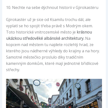
10. Nechte na sebe dýchnout historii v Gjirokastëru
Gjirokastër už je sice od Ksamilu trochu dál, ale
vyplatí se ho spojit třeba právě s Modrým okem.
Toto historické vnitrozemské město je
krásnou
ukázkou středověké albánské architektury.
Na
kopcem nad městem tu najdete rozlehlý hrad, ze
kterého jsou nádherné výhledy do krajiny a na hory.
Samotné městečko proslulo díky tradičním
kamenným domkům, které mají jednotné břidlicové
střechy.