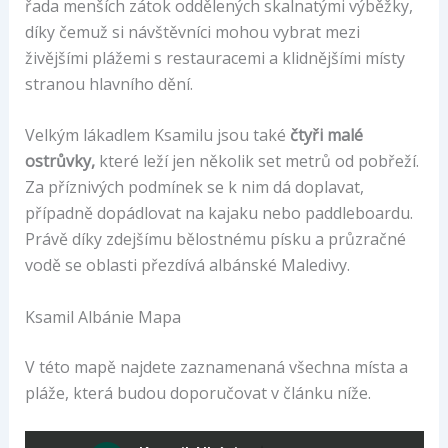
řada menších zátok oddělených skalnatými výběžky,
díky čemuž si návštěvníci mohou vybrat mezi
živějšími plážemi s restauracemi a klidnějšími místy
stranou hlavního dění.
Velkým lákadlem Ksamilu jsou také
čtyři malé
ostrůvky,
které leží jen několik set metrů od pobřeží.
Za příznivých podmínek se k nim dá doplavat,
případně dopádlovat na kajaku nebo paddleboardu.
Právě díky zdejšímu bělostnému písku a průzračné
vodě se oblasti přezdívá albánské Maledivy.
Ksamil Albánie Mapa
V této mapě najdete zaznamenaná všechna místa a
pláže, která budou doporučovat v článku níže.