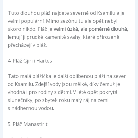
Tuto dlouhou pláž najdete severně od Ksamilu a je
velmi populární. Mimo sezónu tu ale opět nebyl
skoro nikdo. Pláž je
velmi úzká, ale poměrně dlouhá,
lemují ji prudké kamenité svahy, které přirozeně
přecházejí v pláž.
4. Pláž Gjiri i Hartës
Tato malá plážička je další oblíbenou pláží na sever
od Ksamilu. Zdejší vody jsou mělké, díky čemuž je
vhodná i pro rodiny s dětmi. V létě opět pokrytá
slunečníky, po zbytek roku malý ráj na zemi
s nádhernou vodou.
5. Pláž Manastirit