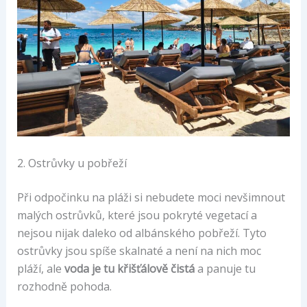
2. Ostrůvky u pobřeží
Při odpočinku na pláži si nebudete moci nevšimnout
malých ostrůvků, které jsou pokryté vegetací a
nejsou nijak daleko od albánského pobřeží. Tyto
ostrůvky jsou spíše skalnaté a není na nich moc
pláží, ale
voda je tu křišťálově čistá
a panuje tu
rozhodně pohoda.