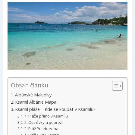
Obsah článku
Albánské Maledivy
Ksamil Albánie Mapa
Ksamil pláže – Kde se koupat v Ksamilu?
1. Pláže přímo v Ksamilu
2. Ostrůvky u pobřeží
3. Pláž Pulebardha
4. Pláž Gjiri i Hartës