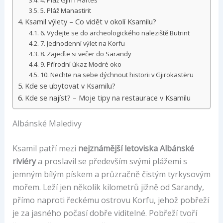
5. Pláž Manastirit
Ksamil výlety – Co vidět v okolí Ksamilu?
6. Vydejte se do archeologického naleziště Butrint
7. Jednodenní výlet na Korfu
8. Zajeďte si večer do Sarandy
9. Přírodní úkaz Modré oko
10. Nechte na sebe dýchnout historii v Gjirokastëru
Kde se ubytovat v Ksamilu?
Kde se najíst? – Moje tipy na restaurace v Ksamilu
Albánské Maledivy
Ksamil patří mezi
nejznámější letoviska Albánské
riviéry
a proslavil se především svými plážemi s
jemným bílým pískem a průzračně čistým tyrkysovým
mořem. Leží jen několik kilometrů jižně od Sarandy,
přímo naproti řeckému ostrovu Korfu, jehož pobřeží
je za jasného počasí dobře viditelné. Pobřeží tvoří