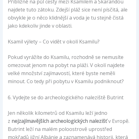
Přibližně na půl cesty mezi Ksamilem a Skarandou
najdete tuto zátoku. Zdejší pláž sice není písčitá, ale
obvykle je o něco klidnější a voda je tu stejně čistá
jako kdekoliv jinde v oblasti.
Ksamil výlety – Co vidět v okolí Ksamilu?
Pokud vyrážíte do Ksamilu, rozhodně se nemusíte
omezovat jenom na pobyt na pláži. V okolí najdete
velké množství zajímavostí, které byste neměli
minout. Co tedy při pobytu v Ksamilu podniknout?
6. Vydejte se do archeologického naleziště Butrint
Jen několik kilometrů od Ksamilu leží jedno
z
nejzajímavějších archeologických nalezišť
v Evropě.
Butrint leží na malém poloostrově uprostřed
mokřadů jižní Albánie a zaznamenává historii, která