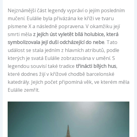
Nejznámější část legendy vypráví o jejím posledním
mučení. Eulálie byla přivázána ke kříži ve tvaru
písmene X a následně popravena. V okamžiku její
smrti měla
z jejích úst vyletět bílá holubice, která
symbolizovala její duši odcházející do nebe
. Tato
událost se stala jedním z hlavních atributů, podle
kterých je svatá Eulálie zobrazována v umění. S
legendou souvisí také tradice
třinácti bílých hus
,
které dodnes žijí v křížové chodbě barcelonské
katedrály. Jejich počet připomíná věk, ve kterém měla
Eulálie zemřít.