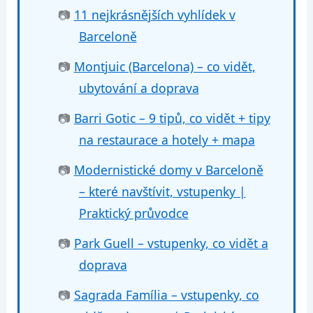
📷
11 nejkrásnějších vyhlídek v
Barceloně
📷
Montjuic (Barcelona) – co vidět,
ubytování a doprava
📷
Barri Gotic – 9 tipů, co vidět + tipy
na restaurace a hotely + mapa
📷
Modernistické domy v Barceloně
– které navštívit, vstupenky |
Praktický průvodce
📷
Park Guell – vstupenky, co vidět a
doprava
📷
Sagrada Família – vstupenky, co