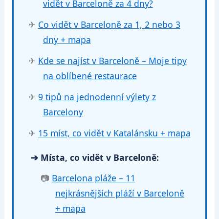
vidět v Barceloně za 4 dny?
✈
Co vidět v Barceloně za 1, 2 nebo 3
dny + mapa
✈
Kde se najíst v Barceloně – Moje tipy
na oblíbené restaurace
✈
9 tipů na jednodenní výlety z
Barcelony
✈
15 míst, co vidět v Katalánsku + mapa
➔ Místa, co vidět v Barceloně:
📷
Barcelona pláže – 11
nejkrásnějších pláží v Barceloně
+ mapa