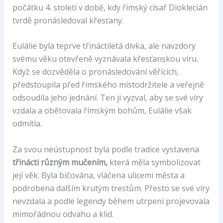
počátku 4. století v době, kdy římský císař Dioklecián
tvrdě pronásledoval křesťany.
Eulálie byla teprve třináctiletá dívka, ale navzdory
svému věku otevřeně vyznávala křesťanskou víru.
Když se dozvěděla o pronásledování věřících,
předstoupila před římského místodržitele a veřejně
odsoudila jeho jednání. Ten ji vyzval, aby se své víry
vzdala a obětovala římským bohům, Eulálie však
odmítla.
Za svou neústupnost byla podle tradice vystavena
třinácti různým mučením,
která měla symbolizovat
její věk. Byla bičována, vláčena ulicemi města a
podrobena dalším krutým trestům. Přesto se své víry
nevzdala a podle legendy během utrpení projevovala
mimořádnou odvahu a klid.