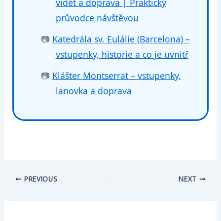
vidět a doprava | Praktický
průvodce návštěvou
📷
Katedrála sv. Eulálie (Barcelona) –
vstupenky, historie a co je uvnitř
📷
Klášter Montserrat – vstupenky,
lanovka a doprava
PREVIOUS
NEXT