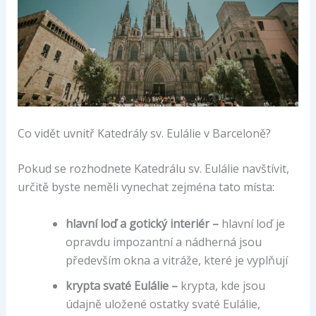
Co vidět uvnitř Katedrály sv. Eulálie v Barceloně?
Pokud se rozhodnete Katedrálu sv. Eulálie navštívit,
určitě byste neměli vynechat zejména tato místa:
hlavní loď a gotický interiér –
hlavní loď je
opravdu impozantní a nádherná jsou
především okna a vitráže, které je vyplňují
krypta svaté Eulálie –
krypta, kde jsou
údajně uložené ostatky svaté Eulálie,