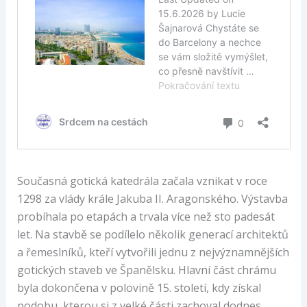
Současná gotická katedrála začala vznikat v roce
1298 za vlády krále Jakuba II. Aragonského. Výstavba
probíhala po etapách a trvala více než sto padesát
let. Na stavbě se podílelo několik generací architektů
a řemeslníků, kteří vytvořili jednu z nejvýznamnějších
gotických staveb ve Španělsku. Hlavní část chrámu
byla dokončena v polovině 15. století, kdy získal
podobu, kterou si z velké části zachoval dodnes.