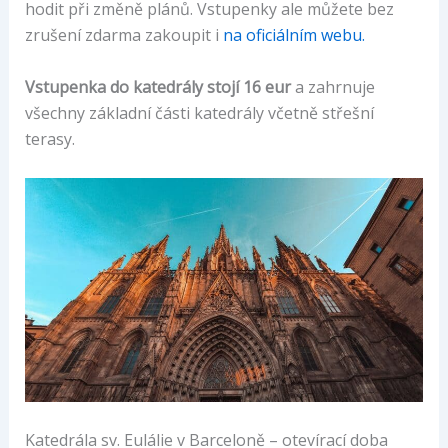
hodit při změně plánů. Vstupenky ale můžete bez
zrušení zdarma zakoupit i
na oficiálním webu.
Vstupenka do katedrály stojí 16 eur
a zahrnuje
všechny základní části katedrály včetně střešní
terasy.
Katedrála sv. Eulálie v Barceloně – otevírací doba