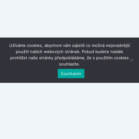
Užíváme cookies, abychom vám zajistili co možná nejsnadnější
použití našich webových stránek. Pokud budete nadále
prohlížet naše stránky předpokládáme, že s použitím cookies
souhlasíte.
Souhlasím
Kontakty
Zásady ochrany osobních údajů
Obchodní podmínky