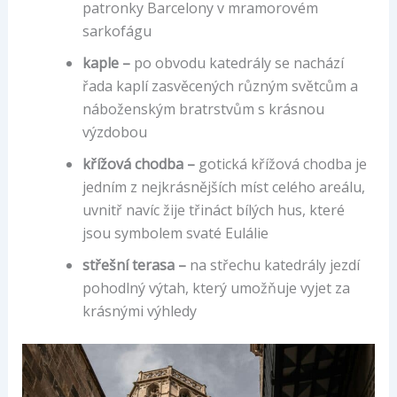
patronky Barcelony v mramorovém
sarkofágu
kaple –
po obvodu katedrály se nachází
řada kaplí zasvěcených různým světcům a
náboženským bratrstvům s krásnou
výzdobou
křížová chodba –
gotická křížová chodba je
jedním z nejkrásnějších míst celého areálu,
uvnitř navíc žije třináct bílých hus, které
jsou symbolem svaté Eulálie
střešní terasa –
na střechu katedrály jezdí
pohodlný výtah, který umožňuje vyjet za
krásnými výhledy