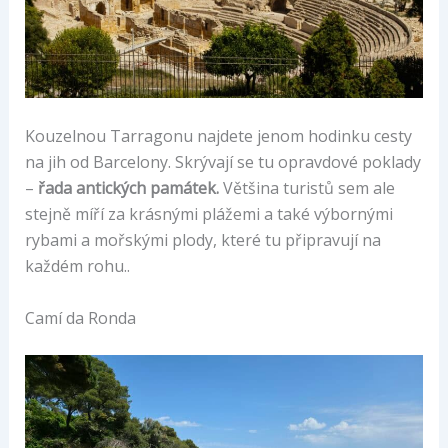
Kouzelnou Tarragonu najdete jenom hodinku cesty
na jih od Barcelony. Skrývají se tu opravdové poklady
–
řada antických památek.
Většina turistů sem ale
stejně míří za krásnými plážemi a také výbornými
rybami a mořskými plody, které tu připravují na
každém rohu..
Camí da Ronda