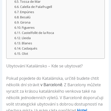
Tossa de Mar
Calella de Palafrugell
Empúries
Besalú
Girona
Figueres
Castelfollit de la Roca
Lleida
Blanes
Cadaqués
Olot
Ubytování Katalánsko – Kde se ubytovat?
Pokud pojedete do Katalánska, určitě budete chtít
několik dní strávit
v Barceloně
. Z Barcelony můžete
vyrazit za krásou katalánského venkova také na
několik jednodenních výletů. V Barceloně doporučuji
volit strategické ubytování s dobrou dostupností na
všechna místa. Já mám ráda například
Hotel