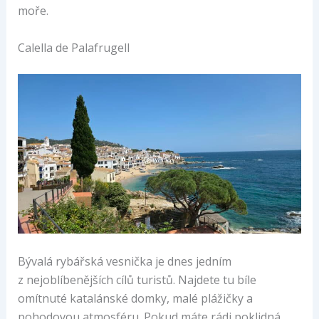
moře.
Calella de Palafrugell
Bývalá rybářská vesnička je dnes jedním
z nejoblíbenějších cílů turistů. Najdete tu bíle
omítnuté katalánské domky, malé plážičky a
pohodovou atmosféru. Pokud máte rádi poklidná