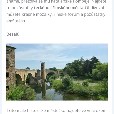
známé, přezdívá se mu katalánské Pompeje. Najdete
tu pozůstatky
řeckého i římského města
. Obdivovat
můžete krásné mozaiky, římské fórum a pozůstatky
amfiteátru.
Besalú
Toto malé historické městečko najdete ve vnitrozemí