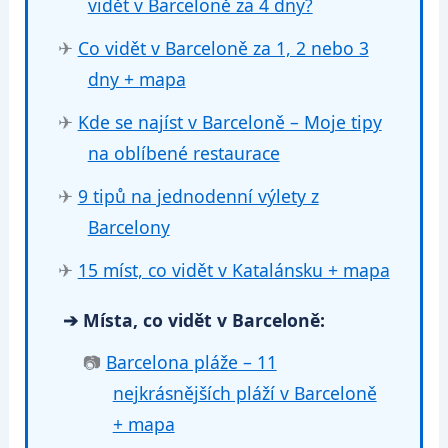
vidět v Barceloně za 4 dny?
✈
Co vidět v Barceloně za 1, 2 nebo 3
dny + mapa
✈
Kde se najíst v Barceloně – Moje tipy
na oblíbené restaurace
✈
9 tipů na jednodenní výlety z
Barcelony
✈
15 míst, co vidět v Katalánsku + mapa
➔ Místa, co vidět v Barceloně:
📷
Barcelona pláže – 11
nejkrásnějších pláží v Barceloně
+ mapa