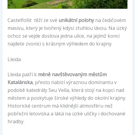
Castelfollit těží ze své
unikátní polohy
na čedičovém
masivu, který je tvořený kdysi ztuhlou lávou. Na úzký
ochoz se vejde doslova jedna ulice, na jejímž konci
najdete zvonici s krásným výhledem do krajiny.
Lleida
Lleida patří k
méně navštěvovaným městům
Katalánska
, přesto nabízí výraznou dominantu v
podobě katedrály Seu Vella, která stojí na kopci nad
městem a poskytuje široké výhledy do okolní krajiny.
Historické centrum má klidnější atmosféru než
pobřežní letoviska a láká na úzké uličky i dochované
hradby.