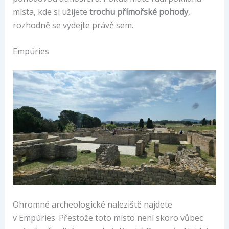
místa, kde si užijete
trochu přímořské pohody
,
rozhodně se vydejte právě sem.
Empúries
Ohromné archeologické naleziště najdete
v Empúries. Přestože toto místo není skoro vůbec