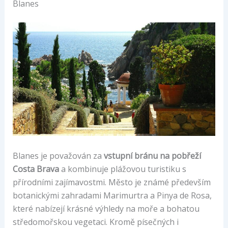
Blanes
Blanes je považován za
vstupní bránu na pobřeží
Costa Brava
a kombinuje plážovou turistiku s
přírodními zajímavostmi. Město je známé především
botanickými zahradami Marimurtra a Pinya de Rosa,
které nabízejí krásné výhledy na moře a bohatou
středomořskou vegetaci. Kromě písečných i