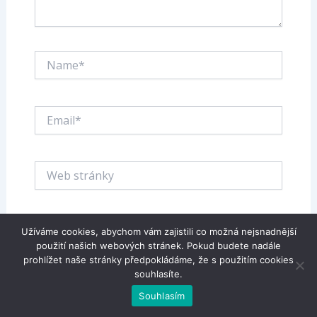
Name*
Email*
Web
stránky
Uložit do prohlížeče jméno, e-mail a webovou
Užíváme cookies, abychom vám zajistili co možná nejsnadnější
použití našich webových stránek. Pokud budete nadále
stránku pro budoucí komentáře.
prohlížet naše stránky předpokládáme, že s použitím cookies
souhlasíte.
Souhlasím