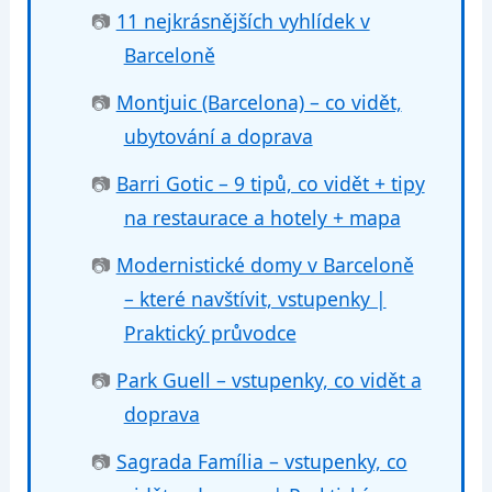
📷
11 nejkrásnějších vyhlídek v
Barceloně
📷
Montjuic (Barcelona) – co vidět,
ubytování a doprava
📷
Barri Gotic – 9 tipů, co vidět + tipy
na restaurace a hotely + mapa
📷
Modernistické domy v Barceloně
– které navštívit, vstupenky |
Praktický průvodce
📷
Park Guell – vstupenky, co vidět a
doprava
📷
Sagrada Família – vstupenky, co