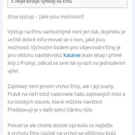
Nejkrásnější výhledy na Etnu
Etna výstup – Jaké jsou možnosti?
Výstup na Etnu samozřejmě není jen tak, dopředu je
určitě dobré informovat se o tom, jaké jsou
možnosti. Výchozím bodem pro objevování Etny je
pro většinu návštěvníků
Katánie
(kam létají i přímé
lety z Prahy), odkud se sem dá vyrazit na jednodenní
výlet.
Zajímavý není jenom vrchol Etny, ale i její svahy.
Právě na nich totiž naleznete řadu zajímavých míst a
turistických stezek, které můžete navštívit.
Představuji je v další sekci článku níže.
Pokud se ale chcete dostat opravdu co nejblíže
k vrcholu Etny (úplně na vrchol se většinou kvůli