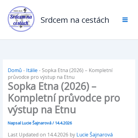
Přeskočit
na
Srdcem na cestách
obsah
Domů
-
Itálie
-
Sopka Etna (2026) – Kompletní
průvodce pro výstup na Etnu
Sopka Etna (2026) –
Kompletní průvodce pro
výstup na Etnu
Napsal
Lucie Šajnarová
/
14.4.2026
Last Updated on 14.4.2026 by
Lucie Šajnarová