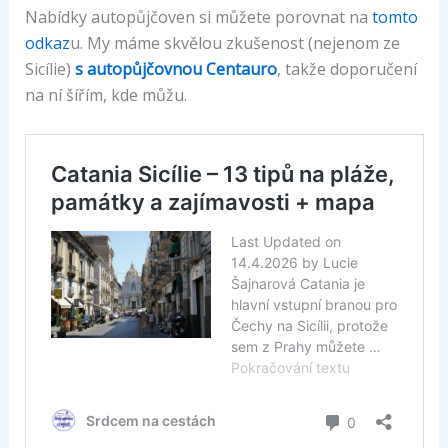
Nabídky autopůjčoven si můžete porovnat na
tomto
odkaz
u. My máme skvělou zkušenost (nejenom ze
Sicílie)
s autopůjčovnou Centauro
, takže doporučení
na ní šířím, kde můžu.