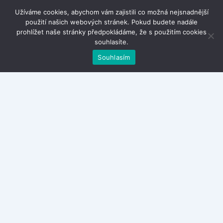
Užíváme cookies, abychom vám zajistili co možná nejsnadnější
použití našich webových stránek. Pokud budete nadále
prohlížet naše stránky předpokládáme, že s použitím cookies
souhlasíte.
Souhlasím
Kontakty
Zásady ochrany osobních údajů
Obchodní podmínky
Cestování po Bali
Cestování po Tenerife