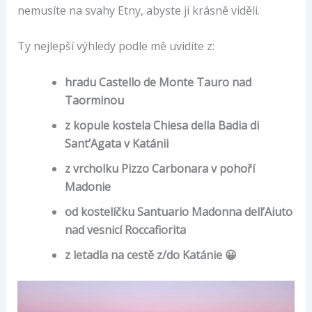
nemusíte na svahy Etny, abyste ji krásně viděli.
Ty nejlepší výhledy podle mě uvidíte z:
hradu Castello de Monte Tauro nad
Taorminou
z kopule kostela Chiesa della Badia di
Sant’Agata v Katánii
z vrcholku Pizzo Carbonara v pohoří
Madonie
od kostelíčku Santuario Madonna dell’Aiuto
nad vesnicí Roccafiorita
z letadla na cestě z/do Katánie 😀