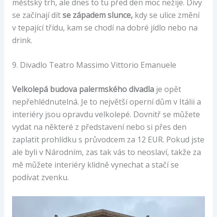
městský trh, ale dnes to tu před den moc nežije. Divy
se začínají dít
se západem slunce,
kdy se ulice změní
v tepající třídu, kam se chodí na dobré jídlo nebo na
drink.
9. Divadlo Teatro Massimo Vittorio Emanuele
Velkolepá budova palermského divadla
je opět
nepřehlédnutelná. Je to největší operní dům v Itálii a
interiéry jsou opravdu velkolepé. Dovnitř se můžete
vydat na některé z představení nebo si přes den
zaplatit prohlídku s průvodcem za 12 EUR. Pokud jste
ale byli v Národním, zas tak vás to neoslaví, takže za
mě můžete interiéry klidně vynechat a stačí se
podívat zvenku.