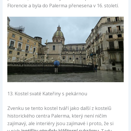
Florencie a byla do Palerma přenesena v 16. století.
13. Kostel svaté Kateřiny s pekárnou
Zvenku se tento kostel tváří jako další z kostelů
historického centra Palerma, který není ničím
zajímavý, ale interiéry jsou zajímavé i proto, že si
v nich
jeptišky otevřely klášterní cukrárnu.
Tady