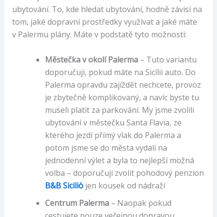
ubytování. To, kde hledat ubytování, hodně závisí na
tom, jaké dopravní prostředky využívat a jaké máte
v Palermu plány. Máte v podstatě tyto možnosti:
Městečka v okolí Palerma
– Tuto variantu
doporučuji, pokud máte na Sicílii auto. Do
Palerma opravdu zajíždět nechcete, provoz
je zbytečně komplikovaný, a navíc byste tu
museli platit za parkování. My jsme zvolili
ubytování v městečku Santa Flavia, ze
kterého jezdí přímý vlak do Palerma a
potom jsme se do města vydali na
jednodenní výlet a byla to nejlepší možná
volba – doporučuji zvolit pohodový penzion
B&B Siciliò
jen kousek od nádraží
Centrum Palerma
– Naopak pokud
cestujete pouze veřejnou dopravou,