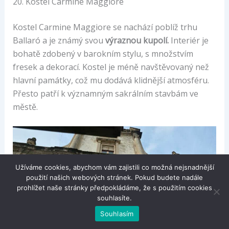
20. Kostel Carmine Maggiore
Kostel Carmine Maggiore se nachází poblíž trhu
Ballaró a je známý svou
výraznou kupolí.
Interiér je
bohatě zdobený v barokním stylu, s množstvím
fresek a dekorací. Kostel je méně navštěvovaný než
hlavní památky, což mu dodává klidnější atmosféru.
Přesto patří k významným sakrálním stavbám ve
městě.
Užíváme cookies, abychom vám zajistili co možná nejsnadnější
použití našich webových stránek. Pokud budete nadále
prohlížet naše stránky předpokládáme, že s použitím cookies
souhlasíte.
Souhlasím