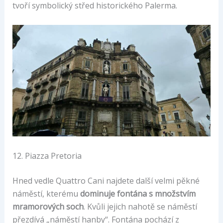
tvoří symbolický střed historického Palerma.
12. Piazza Pretoria
Hned vedle Quattro Cani najdete další velmi pěkné
náměstí, kterému
dominuje fontána s množstvím
mramorových soch
. Kvůli jejich nahotě se náměstí
přezdívá „náměstí hanby“. Fontána pochází z