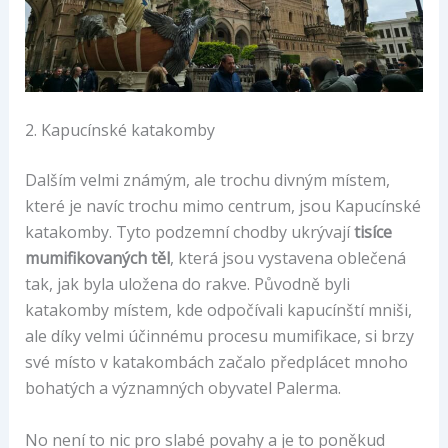
2. Kapucínské katakomby
Dalším velmi známým, ale trochu divným místem,
které je navíc trochu mimo centrum, jsou Kapucínské
katakomby. Tyto podzemní chodby ukrývají
tisíce
mumifikovaných těl
, která jsou vystavena oblečená
tak, jak byla uložena do rakve. Původně byli
katakomby místem, kde odpočívali kapucínští mniši,
ale díky velmi účinnému procesu mumifikace, si brzy
své místo v katakombách začalo předplácet mnoho
bohatých a významných obyvatel Palerma.
No není to nic pro slabé povahy a je to poněkud