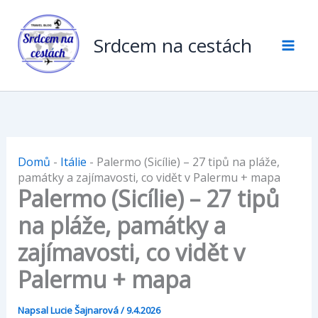
Přeskočit
na
Srdcem na cestách
obsah
Domů
-
Itálie
-
Palermo (Sicílie) – 27 tipů na pláže,
památky a zajímavosti, co vidět v Palermu + mapa
Palermo (Sicílie) – 27 tipů
na pláže, památky a
zajímavosti, co vidět v
Palermu + mapa
Napsal
Lucie Šajnarová
/
9.4.2026