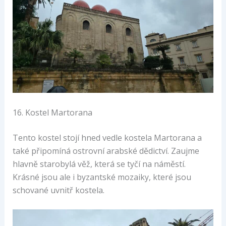
16. Kostel Martorana
Tento kostel stojí hned vedle kostela Martorana a
také připomíná ostrovní arabské dědictví. Zaujme
hlavně starobylá věž, která se tyčí na náměstí.
Krásné jsou ale i byzantské mozaiky, které jsou
schované uvnitř kostela.