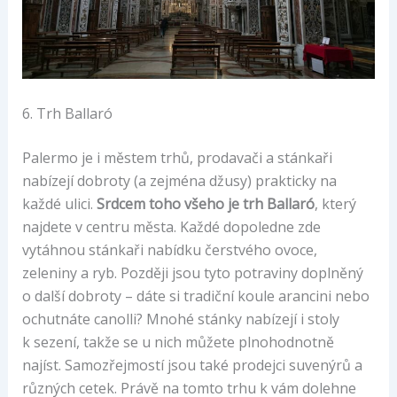
6. Trh Ballaró
Palermo je i městem trhů, prodavači a stánkaři
nabízejí dobroty (a zejména džusy) prakticky na
každé ulici.
Srdcem toho všeho je trh Ballaró
, který
najdete v centru města. Každé dopoledne zde
vytáhnou stánkaři nabídku čerstvého ovoce,
zeleniny a ryb. Později jsou tyto potraviny doplněný
o další dobroty – dáte si tradiční koule arancini nebo
ochutnáte canolli? Mnohé stánky nabízejí i stoly
k sezení, takže se u nich můžete plnohodnotně
najíst. Samozřejmostí jsou také prodejci suvenýrů a
různých cetek. Právě na tomto trhu k vám dolehne