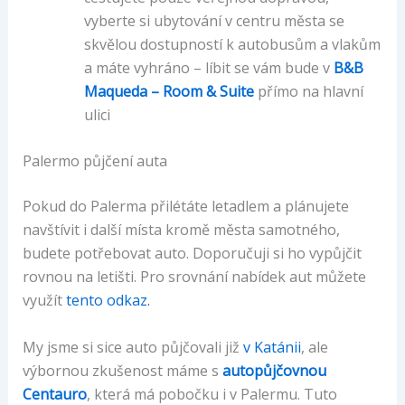
vyberte si ubytování v centru města se
skvělou dostupností k autobusům a vlakům
a máte vyhráno – líbit se vám bude v
B&B
Maqueda – Room & Suite
přímo na hlavní
ulici
Palermo půjčení auta
Pokud do Palerma přilétáte letadlem a plánujete
navštívit i další místa kromě města samotného,
budete potřebovat auto. Doporučuji si ho vypůjčit
rovnou na letišti. Pro srovnání nabídek aut můžete
využít
tento odkaz.
My jsme si sice auto půjčovali již
v Katánii
, ale
výbornou zkušenost máme s
autopůjčovnou
Centauro
, která má pobočku i v Palermu. Tuto