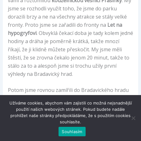
vámi a roztomilou
kouzelnickou vesnici Prasinky
. My
jsme se rozhodli využít toho, že jsme do parku
dorazili brzy a ne na všechny atrakce se stály velké
fronty. Proto jsme se zařadili do fronty na
Let na
hypogryfovi
. Obvyklá čekací doba je tady kolem jedné
hodiny a dráha je poměrně krátká, takže mnozí
říkají, že ji klidně můžete přeskočit. My jsme měli
štěstí, že se zrovna čekalo jenom 20 minut, takže to
stálo za to a alespoň jsme si trochu užily první
výhledy na Bradavický hrad.
Potom jsme rovnou zamířili do Bradavického hradu
na atrakci
Harry Potter a zakázaná výprava.
Uvnitř
Užíváme cookies, abychom vám zajistili co možná nejsnadnější
hradu budete naprosto na větvi ze všech detailů a
použití našich webových stránek. Pokud budete nadále
nejspíš vám bude líto, že jste ve frontě nestáli delší
prohlížet naše stránky předpokládáme, že s použitím cookies
souhlasíte.
dobu. Po prvních dvou atrakcích jsme si nechali čas
na průzkum obchůdků a uliček v Prasinkách,
Souhlasím
abychom trochu načerpali kouzelnou atmosféru.