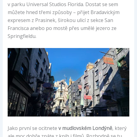
v parku Universal Studios Florida. Dostat se sem
můžete hned třemi způsoby – přijet Bradavickým
expresem z Prasinek, širokou ulicí z sekce San
Francisca anebo po mostě přes umělé jezero ze
Springfieldu.
Jako první se ocitnete
v mudlovském Londýně
, který
ale moc dobře znáte z knih i filmů. Rozhodně se tu