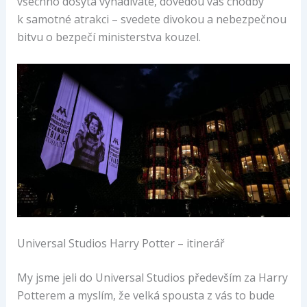
všechno dosyta vynadíváte, dovedou vás chodby
k samotné atrakci – svedete divokou a nebezpečnou
bitvu o bezpečí ministerstva kouzel.
Universal Studios Harry Potter – itinerář
My jsme jeli do Universal Studios především za Harry
Potterem a myslím, že velká spousta z vás to bude