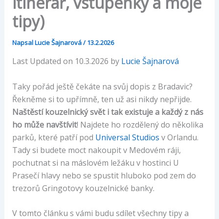
itinerář, vstupenky a moje
tipy)
Napsal
Lucie Šajnarová
/
13.2.2026
Last Updated on 10.3.2026 by
Lucie Šajnarová
Taky pořád ještě čekáte na svůj dopis z Bradavic?
Řekněme si to upřímně, ten už asi nikdy nepřijde.
Naštěstí kouzelnický svět i tak existuje a každý z nás
ho může navštívit
! Najdete ho rozdělený do několika
parků, které patří pod
Universal Studios
v Orlandu.
Tady si budete moct nakoupit v Medovém ráji,
pochutnat si na máslovém ležáku v hostinci U
Prasečí hlavy nebo se spustit hluboko pod zem do
trezorů Gringotovy kouzelnické banky.
V tomto článku s vámi budu sdílet všechny tipy a