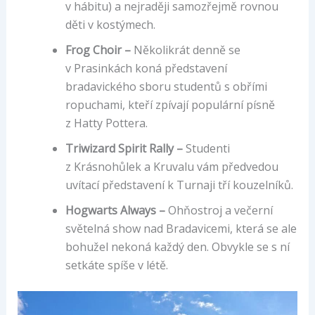
v hábitu) a nejraději samozřejmě rovnou
děti v kostýmech.
Frog Choir –
Několikrát denně se
v Prasinkách koná představení
bradavického sboru studentů s obřími
ropuchami, kteří zpívají populární písně
z Hatty Pottera.
Triwizard Spirit Rally –
Studenti
z Krásnohůlek a Kruvalu vám předvedou
uvítací představení k Turnaji tří kouzelníků.
Hogwarts Always –
Ohňostroj a večerní
světelná show nad Bradavicemi, která se ale
bohužel nekoná každý den. Obvykle se s ní
setkáte spíše v létě.