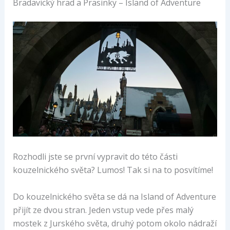
Bradavický hrad a Prasinky – Island of Adventure
Rozhodli jste se první vypravit do této části
kouzelnického světa? Lumos! Tak si na to posvítíme!
Do kouzelnického světa se dá na Island of Adventure
přijít ze dvou stran. Jeden vstup vede přes malý
mostek z Jurského světa, druhý potom okolo nádraží