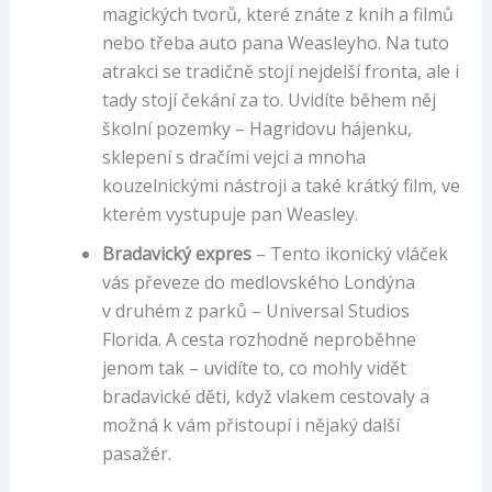
magických tvorů, které znáte z knih a filmů
nebo třeba auto pana Weasleyho. Na tuto
atrakci se tradičně stojí nejdelší fronta, ale i
tady stojí čekání za to. Uvidíte během něj
školní pozemky – Hagridovu hájenku,
sklepení s dračími vejci a mnoha
kouzelnickými nástroji a také krátký film, ve
kterém vystupuje pan Weasley.
Bradavický expres
– Tento ikonický vláček
vás převeze do medlovského Londýna
v druhém z parků – Universal Studios
Florida. A cesta rozhodně neproběhne
jenom tak – uvidíte to, co mohly vidět
bradavické děti, když vlakem cestovaly a
možná k vám přistoupí i nějaký další
pasažér.