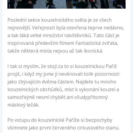
Poslední sekce kouzelnického světa je ze všech
nejnovější. Veřejnosti byla otevřena teprve nedávno,
a tak láká velké množství návštěvníků. Tato část je
inspirovaná především filmem Fantastická zvířata,
takže některá místa nejsou až tak ikonická.
I tak si myslím, že stojí za to si kouzelnickou Paříž
projít, i když my jsme jí nevěnovali tolik pozornosti
jako zbývajícím dvěma částem. Najdete tu mnoho
kouzelnických obchůdků, míst k vykonání kouzel a
samozřejmě nesmí chybět ani všudypřítomný
máslový ležák.
Po vstupu do kouzelnické Paříže si bezpochyby
všimnete jako první červeného cirkusového stanu.