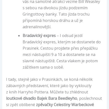
vás na samotné atrakci vezme Bill Weasley
s sebou na divokou jízdu podzemím
Gringottovy banky. Tato jízda trochu
připomíná horskou dráhu a už je
adrenalinovější.
Bradavický expres
– I odsud jezdí
Bradavický expres, kterým se dostanete do
Prasinek. Cestou projdete přes přepážku
mezi nástupišti 9 a 10 a dostanete se na
slavné nástupiště. Cesta vlakem je potom
zážitkem sama o sobě.
I tady, stejně jako v Prasinkách, se koná několik
zábavných představení, které jako by vyklouzly
z knih Harryho Pottera. Můžete tu zhlédnout
loutkové divadlo Bajek Bara Beedleyho
, poslechnout
si zpět oblíbené
zpěvačky Celestiny Warbeckové