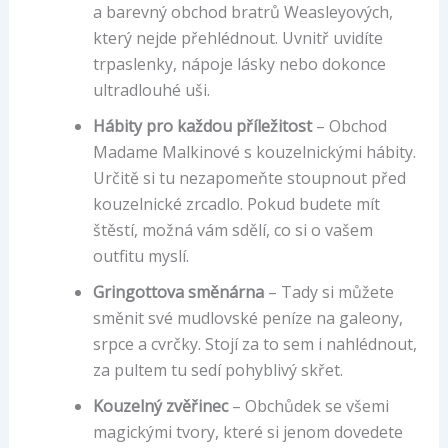
a barevný obchod bratrů Weasleyových,
který nejde přehlédnout. Uvnitř uvidíte
trpaslenky, nápoje lásky nebo dokonce
ultradlouhé uši.
Hábity pro každou příležitost
– Obchod
Madame Malkinové s kouzelnickými hábity.
Určitě si tu nezapomeňte stoupnout před
kouzelnické zrcadlo. Pokud budete mít
štěstí, možná vám sdělí, co si o vašem
outfitu myslí.
Gringottova směnárna
– Tady si můžete
směnit své mudlovské peníze na galeony,
srpce a cvrčky. Stojí za to sem i nahlédnout,
za pultem tu sedí pohyblivý skřet.
Kouzelný zvěřinec
– Obchůdek se všemi
magickými tvory, které si jenom dovedete