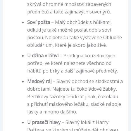
skrývá ohromné množství zabavených
předmětů a také zajímavých suvenýrů.
Soví pošta
– Malý obchůdek s hůlkami,
odkud je také možné poslat dopis soví
poštou. Najdete tu také vystavené Obludné
obludárium, které je skoro jako živé.
U džina v láhvi
– Prodejna kouzelnických
potřeb, ve které naleznete všechno od
hábitů po brky a další zajímavé předměty.
Medový ráj
– Slavný obchod se sladkostmi a
dobrotami. Najdete tu čokoládové žabky,
Bertíkovy fazolky tisíckrát jinak, čokoládu
s příchutí máslového ležáku, sladké nápoje
lásky a mnoho dalšího.
U prasečí hlavy
– Slavný lokál z Harry
Pottera, ve kterém si můžete dát ohnivou