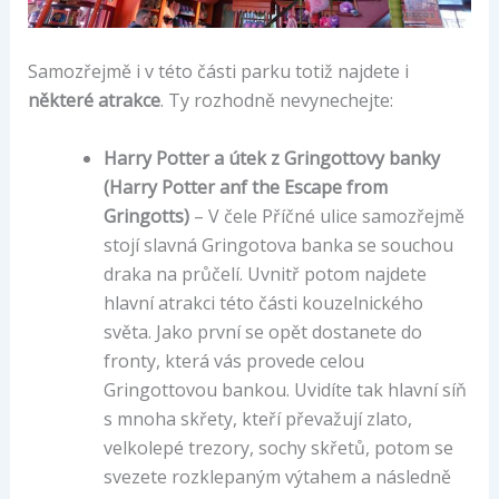
Samozřejmě i v této části parku totiž najdete i
některé atrakce
. Ty rozhodně nevynechejte:
Harry Potter a útek z Gringottovy banky
(Harry Potter anf the Escape from
Gringotts)
– V čele Příčné ulice samozřejmě
stojí slavná Gringotova banka se souchou
draka na průčelí. Uvnitř potom najdete
hlavní atrakci této části kouzelnického
světa. Jako první se opět dostanete do
fronty, která vás provede celou
Gringottovou bankou. Uvidíte tak hlavní síň
s mnoha skřety, kteří převažují zlato,
velkolepé trezory, sochy skřetů, potom se
svezete rozklepaným výtahem a následně