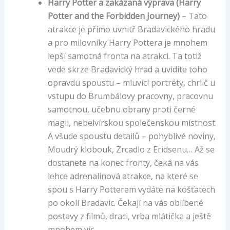
Harry Potter a zakázaná výprava (Harry
Potter and the Forbidden Journey)
– Tato
atrakce je přímo uvnitř Bradavického hradu
a pro milovníky Harry Pottera je mnohem
lepší samotná fronta na atrakci. Ta totiž
vede skrze Bradavický hrad a uvidíte toho
opravdu spoustu – mluvící portréty, chrlič u
vstupu do Brumbálovy pracovny, pracovnu
samotnou, učebnu obrany proti černé
magii, nebelvírskou společenskou místnost.
A všude spoustu detailů – pohyblivé noviny,
Moudrý klobouk, Zrcadlo z Eridsenu… Až se
dostanete na konec fronty, čeká na vás
lehce adrenalinová atrakce, na které se
spou s Harry Potterem vydáte na košťatech
po okolí Bradavic. Čekají na vás oblíbené
postavy z filmů, draci, vrba mlátička a ještě
mnohem víc.