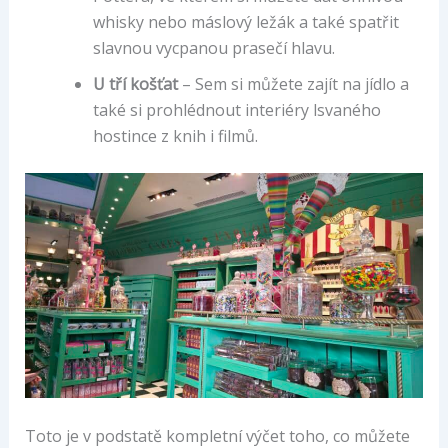
whisky nebo máslový ležák a také spatřit
slavnou vycpanou prasečí hlavu.
U tří košťat
– Sem si můžete zajít na jídlo a
také si prohlédnout interiéry lsvaného
hostince z knih i filmů.
Toto je v podstatě kompletní výčet toho, co můžete