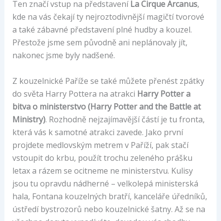
Ten značí vstup na představení
La Cirque Arcanus
,
kde na vás čekají ty nejroztodivnější magičtí tvorové
a také zábavné představení plné hudby a kouzel.
Přestože jsme sem původně ani neplánovaly jít,
nakonec jsme byly nadšené.
Z kouzelnické Paříže se také můžete přenést zpátky
do světa Harry Pottera na atrakci
Harry Potter a
bitva o ministerstvo (Harry Potter and the Battle at
Ministry)
. Rozhodně nejzajímavější částí je tu fronta,
která vás k samotné atrakci zavede. Jako první
projdete medlovským metrem v Paříží, pak stačí
vstoupit do krbu, použít trochu zeleného prášku
letax a rázem se ocitneme ne ministerstvu. Kulisy
jsou tu opravdu nádherné – velkolepá ministerská
hala, Fontana kouzelných bratří, kanceláře úředníků,
ústředí bystrozorů nebo kouzelnické šatny. Až se na