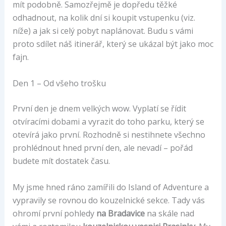
mít podobně. Samozřejmě je dopředu těžké
odhadnout, na kolik dní si koupit vstupenku (viz.
níže) a jak si celý pobyt naplánovat. Budu s vámi
proto sdílet náš itinerář, který se ukázal být jako moc
fajn.
Den 1 – Od všeho trošku
První den je dnem velkých wow. Vyplatí se řídit
otvíracími dobami a vyrazit do toho parku, který se
otevírá jako první. Rozhodně si nestihnete všechno
prohlédnout hned první den, ale nevadí – pořád
budete mít dostatek času.
My jsme hned ráno zamířili do Island of Adventure a
vypravily se rovnou do kouzelnické sekce. Tady vás
ohromí první pohledy
na Bradavice
na skále nad