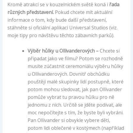
Kromě atrakcí se v kouzelnickém světě koná i
řada
různých představení.
Pokud chcete mít aktuální
informace o tom, kdy bude další představení,
stáhněte si oficiální aplikaci Universal Studios (viz.
moje tipy pro návštěvu těchto zábavních parků).
Výběr hůlky u Ollivanderových –
Chcete si
připadat jako ve filmu? Potom se rozhodně
musíte zúčastnit ceremoniálu výběru hůlky
u Ollivanderových. Dovnitř obchůdku
pouštějí malé skupinky lidí postupně, které
potom mohou sledovat, jak pan Ollivander
pomůže vybrat tu pravou hůlku pro ně
jednomu z nich. Určitě se jděte podívat, ale
moc nepočítejte s tím, že byste byli vybráni.
Pan Ollivander si obvykle vybere děti,
potom lidi oblečené v kostýmech (například