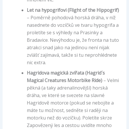
Let na hypogrifovi (Flight of the Hippogrif)
– Poměrně pohodová horská dráha, v níž
nasednete do vozíčků ve tvaru hypogrifa a
proletíte se s výhledy na Prasinky a
Bradavice. Nevýhodou je, že fronta na tuto
atrakci snad jako na jedinou není nijak
zvlášť zajímavá, takže si tu neprohlédnete
nic extra.
Hagridova magická zvířata (Hagrid´s
Magical Creatures Motorbike Ride)
– Velmi
pěkná (a taky adrenalinovější) horská
dráha, ve které se svezete na slavné
Hagridově motorce (pokud se nebojíte a
máte tu možnost, sedněte si raději na
motorku než do vozíčku). Poletíte skrze
Zapovězený les a cestou uvidíte mnoho