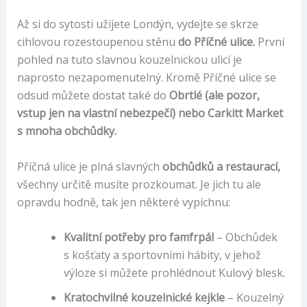
Až si do sytosti užijete Londýn, vydejte se skrze
cihlovou rozestoupenou stěnu
do Příčné ulice.
První
pohled na tuto slavnou kouzelnickou ulicí je
naprosto nezapomenutelný. Kromě Příčné ulice se
odsud můžete dostat také do
Obrtlé (ale pozor,
vstup jen na vlastní nebezpečí) nebo Carkitt Market
s mnoha obchůdky.
Příčná ulice je plná slavných
obchůdků a restaurací,
všechny určitě musíte prozkoumat. Je jich tu ale
opravdu hodně, tak jen některé vypíchnu:
Kvalitní potřeby pro famfrpál
– Obchůdek
s košťaty a sportovními hábity, v jehož
výloze si můžete prohlédnout Kulový blesk.
Kratochvilné kouzelnické kejkle
– Kouzelný