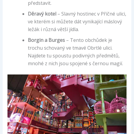
představit.
Děravý kotel
– Slavný hostinec v Příčné ulici,
ve kterém si můžete dát vynikající máslový
ležák i různá větší jídla.
Borgin a Burges
– Tento obchůdek je
trochu schovaný ve tmavé Obrtlé ulici.
Najdete tu spoustu podivných předmětů,
mnohé z nich jsou spojené s černou magií.