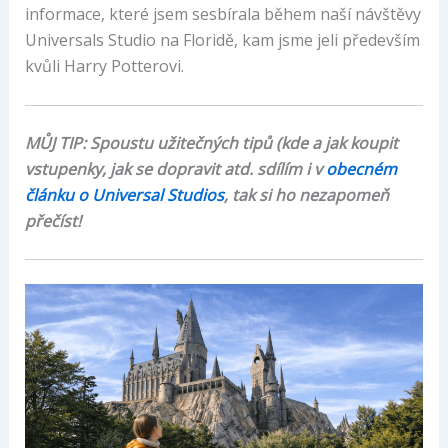
informace, které jsem sesbírala během naší návštěvy
Universals Studio na Floridě, kam jsme jeli především
kvůli Harry Potterovi.
MŮJ TIP: Spoustu užitečných tipů (kde a jak koupit
vstupenky, jak se dopravit atd. sdílím i v
obecném
článku o Universal Studios
, tak si ho nezapomeň
přečíst!