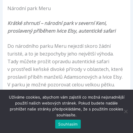
Národní park Meru
Krátké shrnutí – národní park v severní Keni,
proslavený příběhem lvice Elsy, autentické safari
Do národního parku Meru nejezdí skoro žádní
turisté, a to je bezpochyby jeho největší výhoda.
Tady můžete prožít opravdu autentické safari
v prostředí keňské divoké přírody v oblastech, které
proslavil příběh manželů Adamsonových a lvice Elsy.
V parku je možné pozorovat celou velkou pětku.
Užíváme cookies, abychom vám zajistili co možná nejsnadnější
použití našich webových stránek. Pokud budete nadále
prohlížet naše stránky předpokládáme, že s použitím cookies
souhlasíte.
Souhlasím