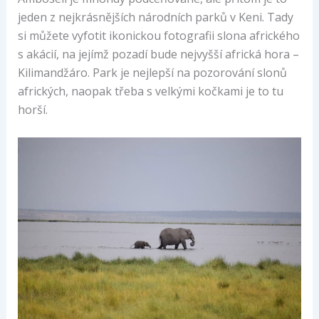
jeden z nejkrásnějších národních parků v Keni. Tady
si můžete vyfotit ikonickou fotografii slona afrického
s akácií, na jejímž pozadí bude nejvyšší africká hora –
Kilimandžáro. Park je nejlepší na pozorování slonů
afrických, naopak třeba s velkými kočkami je to tu
horší.