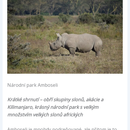
Národní park Amboseli
Krátké shrnutí – obří skupiny slonů, akácie a
Kilimanjaro, krásný národní park s velkým
množstvím velkých slonů afrických
Amboseli je mnohdy podceňované, ale přitom je to