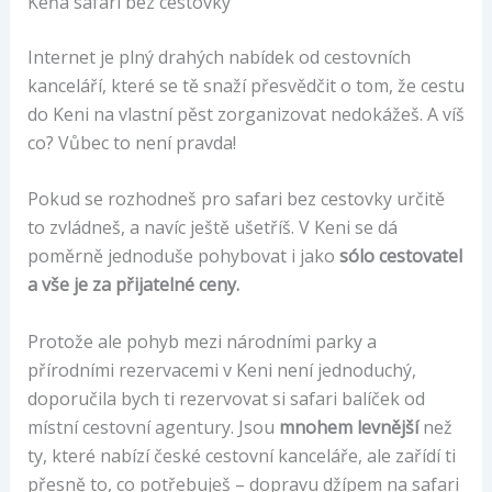
Keňa safari bez cestovky
Internet je plný drahých nabídek od cestovních
kanceláří, které se tě snaží přesvědčit o tom, že cestu
do Keni na vlastní pěst zorganizovat nedokážeš. A víš
co? Vůbec to není pravda!
Pokud se rozhodneš pro safari bez cestovky určitě
to zvládneš, a navíc ještě ušetříš. V Keni se dá
poměrně jednoduše pohybovat i jako
sólo cestovatel
a vše je za přijatelné ceny.
Protože ale pohyb mezi národními parky a
přírodními rezervacemi v Keni není jednoduchý,
doporučila bych ti rezervovat si safari balíček od
místní cestovní agentury. Jsou
mnohem levnější
než
ty, které nabízí české cestovní kanceláře, ale zařídí ti
přesně to, co potřebuješ – dopravu džípem na safari