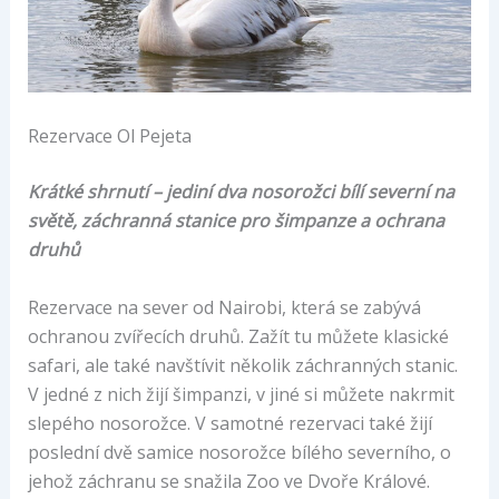
Rezervace Ol Pejeta
Krátké shrnutí – jediní dva nosorožci bílí severní na
světě, záchranná stanice pro šimpanze a ochrana
druhů
Rezervace na sever od Nairobi, která se zabývá
ochranou zvířecích druhů. Zažít tu můžete klasické
safari, ale také navštívit několik záchranných stanic.
V jedné z nich žijí šimpanzi, v jiné si můžete nakrmit
slepého nosorožce. V samotné rezervaci také žijí
poslední dvě samice nosorožce bílého severního, o
jehož záchranu se snažila Zoo ve Dvoře Králové.