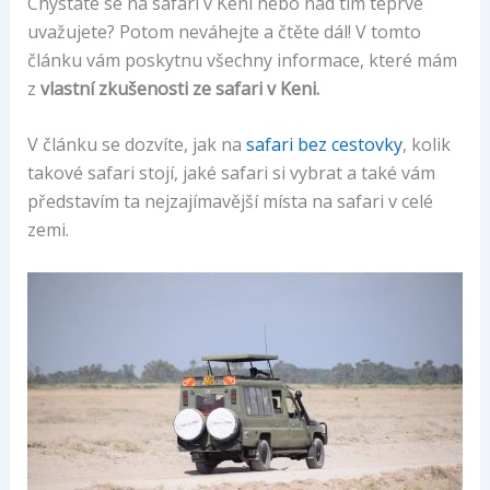
Chystáte se na safari v Keni nebo nad tím teprve
uvažujete? Potom neváhejte a čtěte dál! V tomto
článku vám poskytnu všechny informace, které mám
z
vlastní zkušenosti ze safari v Keni.
V článku se dozvíte, jak na
safari bez cestovky
, kolik
takové safari stojí, jaké safari si vybrat a také vám
představím ta nejzajímavější místa na safari v celé
zemi.