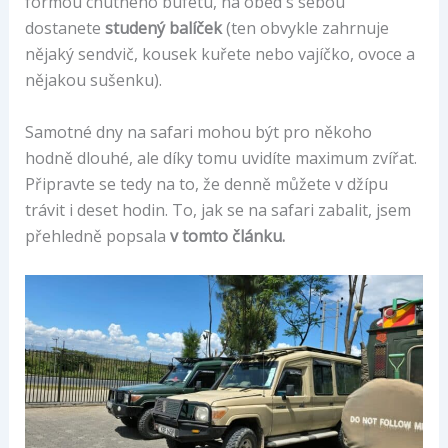
formou chutného bufetu, na oběd s sebou
dostanete
studený balíček
(ten obvykle zahrnuje
nějaký sendvič, kousek kuřete nebo vajíčko, ovoce a
nějakou sušenku).
Samotné dny na safari mohou být pro někoho
hodně dlouhé, ale díky tomu uvidíte maximum zvířat.
Připravte se tedy na to, že denně můžete v džípu
trávit i deset hodin. To, jak se na safari zabalit, jsem
přehledně popsala
v tomto článku.