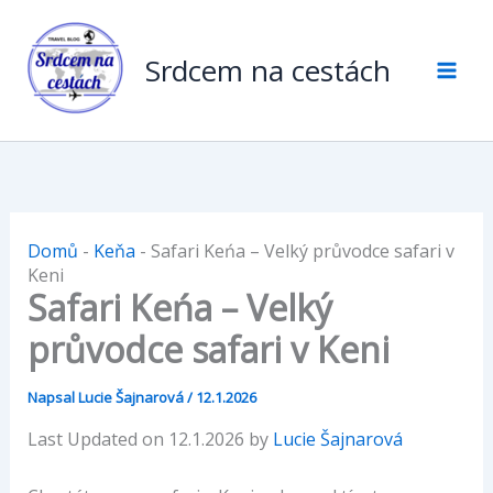
Přeskočit
na
Srdcem na cestách
obsah
Domů
-
Keňa
-
Safari Keńa – Velký průvodce safari v
Keni
Safari Keńa – Velký
průvodce safari v Keni
Napsal
Lucie Šajnarová
/
12.1.2026
Last Updated on 12.1.2026 by
Lucie Šajnarová