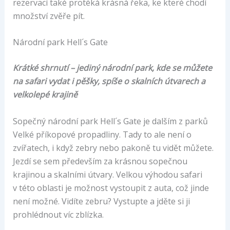
rezervací také protéká krásná řeka, ke které chodí
množství zvěře pít.
Národní park Hell´s Gate
Krátké shrnutí – jediný národní park, kde se můžete
na safari vydat i pěšky, spíše o skalních útvarech a
velkolepé krajině
Sopečný národní park Hell´s Gate je dalším z parků
Velké příkopové propadliny. Tady to ale není o
zvířatech, i když zebry nebo pakoně tu vidět můžete.
Jezdí se sem především za krásnou sopečnou
krajinou a skalními útvary. Velkou výhodou safari
v této oblasti je možnost vystoupit z auta, což jinde
není možné. Vidíte zebru? Vystupte a jděte si ji
prohlédnout víc zblízka.