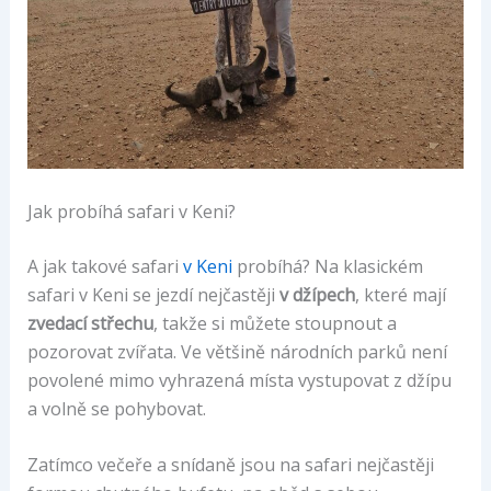
Jak probíhá safari v Keni?
A jak takové safari
v Keni
probíhá? Na klasickém
safari v Keni se jezdí nejčastěji
v džípech
, které mají
zvedací střechu
, takže si můžete stoupnout a
pozorovat zvířata. Ve většině národních parků není
povolené mimo vyhrazená místa vystupovat z džípu
a volně se pohybovat.
Zatímco večeře a snídaně jsou na safari nejčastěji