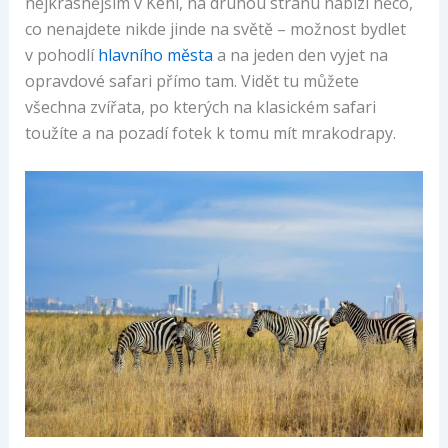
nejkrásnějším v Keni, na druhou stranu nabízí něco,
co nenajdete nikde jinde na světě – možnost bydlet
v pohodlí
hlavního města
a na jeden den vyjet na
opravdové safari přímo tam. Vidět tu můžete
všechna zvířata, po kterých na klasickém safari
toužíte a na pozadí fotek k tomu mít mrakodrapy.