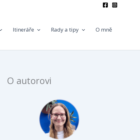
Itineráře
Rady a tipy
O mně
O autorovi