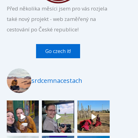
Před několika měsíci jsem pro vás rozjela
také nový projekt - web zaměřený na
cestování po České republice!
Go czech it!
srdcemnacestach