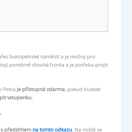
 přes Svatopetrské náměstí a je možný pro
 stojí poměrně dlouhá fronta a je potřeba projít
ho Petra
je přístupná zdarma
, pokud budete
pit vstupenku.
y
e s předstihem
na tomto odkazu
. Na místě se