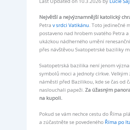
Last Updated on 10.3.2026 by
Lucie Ša
Největší a nejvýznamnější katolický ch
Petra
v srdci Vatikánu
. Toto jedinečné m
postaveno nad hrobem svatého Petra a 
ukázkou nádherného umění renesanční It
přes návštěvou Svatopetrské baziliky mě
Svatopetrská bazilika není jenom význa
symbolů moci a jednoty církve. Velkým 
náměstí před Bazilikou, kde se čas od č
naslouchali papeži.
Za úžasným panora
na kupoli.
Pokud se vám nechce cestu do Říma plá
a zúčastněte se povedeného
Říma po It