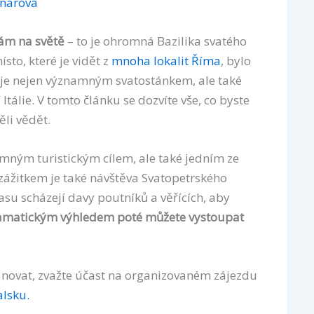
jnarová
rám na světě
– to je ohromná Bazilika svatého
ísto, které je vidět z
mnoha lokalit Říma
, bylo
je nejen významným svatostánkem, ale také
álie. V tomto článku se dozvíte vše, co byste
li vědět.
mným turistickým cílem, ale také jedním ze
zážitkem je také návštěva Svatopetrského
asu scházejí davy poutníků a věřících, aby
matickým výhledem poté můžete vystoupat
novat, zvažte účast na organizovaném zájezdu
alsku.