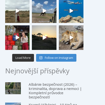
Load More
Follow on Instagram
Nejnovější příspěvky
Albánie bezpečnost (2026) –
kriminalita, doprava a nemoci |
Kompletní průvodce
bezpečností
Ksamil (Albánie) – 10 tipů na