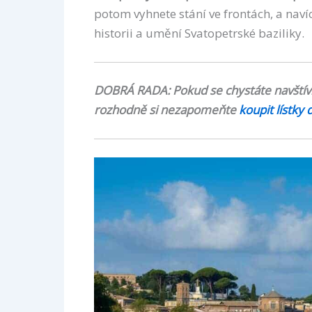
potom vyhnete stání ve frontách, a naví
historii a umění Svatopetrské baziliky.
DOBRÁ RADA: Pokud se chystáte navštívi
rozhodně si nezapomeňte
koupit lístky