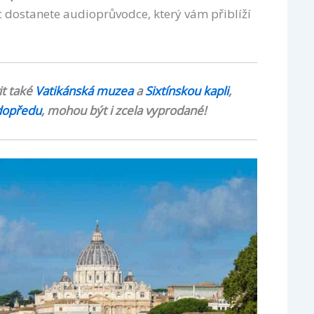
c dostanete audioprůvodce, který vám přiblíží
t také
Vatikánská muzea
a
Sixtínskou kapli
,
 dopředu
, mohou být i zcela vyprodané!