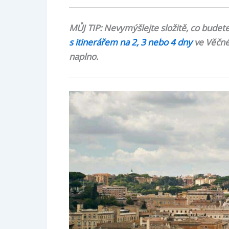
MŮJ TIP: Nevymýšlejte složitě, co budet
s itinerářem na 2, 3 nebo 4 dny
ve Věčném
naplno.