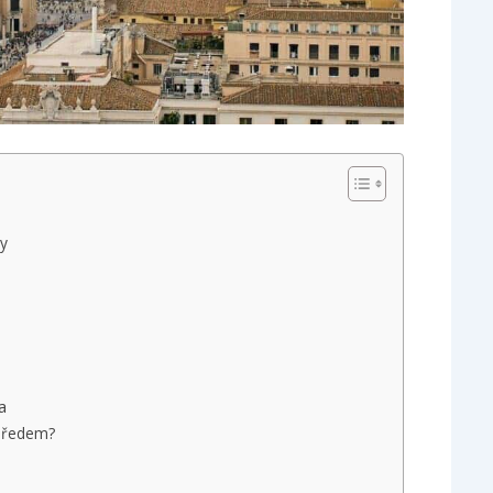
ky
a
 předem?