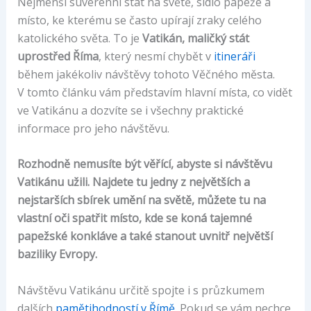
Nejmenší suverénní stát na světě, sídlo papeže a
místo, ke kterému se často upírají zraky celého
katolického světa. To je
Vatikán, maličký stát
uprostřed Říma
, který nesmí chybět v
itineráři
během jakékoliv návštěvy tohoto Věčného města.
V tomto článku vám představím hlavní místa, co vidět
ve Vatikánu a dozvíte se i všechny praktické
informace pro jeho návštěvu.
Rozhodně nemusíte být věřící, abyste si návštěvu
Vatikánu užili. Najdete tu jedny z největších a
nejstarších sbírek umění na světě, můžete tu na
vlastní oči spatřit místo, kde se koná tajemné
papežské konkláve a také stanout uvnitř největší
baziliky Evropy.
Návštěvu Vatikánu určitě spojte i s průzkumem
dalších
pamětihodností v Římě.
Pokud se vám nechce