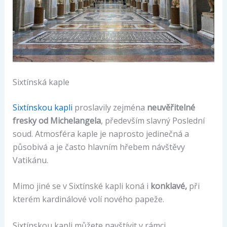
Sixtínská kaple
Sixtínskou kapli
proslavily zejména
neuvěřitelné
fresky od Michelangela
, především slavný Poslední
soud. Atmosféra kaple je naprosto jedinečná a
působivá a je často hlavním hřebem návštěvy
Vatikánu.
Mimo jiné se v Sixtínské kapli koná i
konklavé,
při
kterém kardinálové volí nového papeže.
Sixtínskou kapli můžete navštívit v rámci