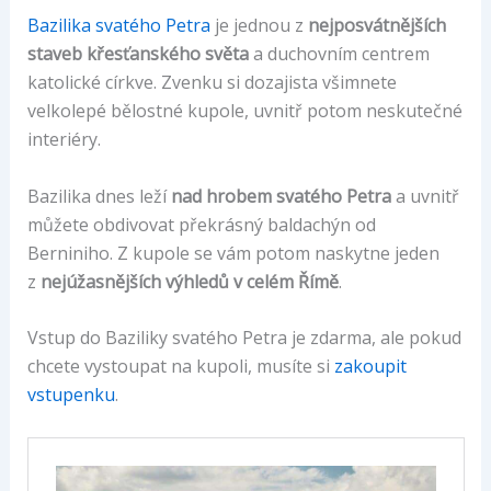
Bazilika svatého Petra
je jednou z
nejposvátnějších
staveb křesťanského světa
a duchovním centrem
katolické církve. Zvenku si dozajista všimnete
velkolepé bělostné kupole, uvnitř potom neskutečné
interiéry.
Bazilika dnes leží
nad hrobem svatého Petra
a uvnitř
můžete obdivovat překrásný baldachýn od
Berniniho. Z kupole se vám potom naskytne jeden
z
nejúžasnějších výhledů v celém Římě
.
Vstup do Baziliky svatého Petra je zdarma, ale pokud
chcete vystoupat na kupoli, musíte si
zakoupit
vstupenku
.