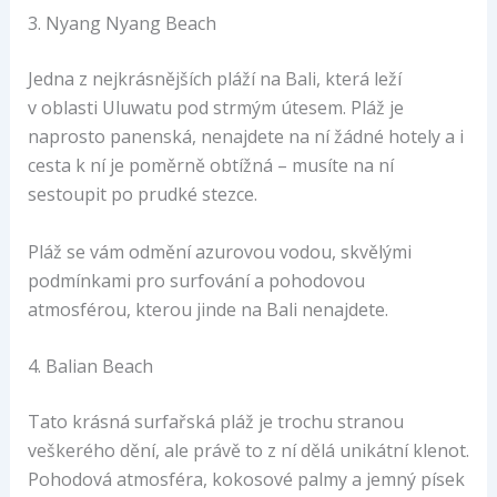
3. Nyang Nyang Beach
Jedna z nejkrásnějších pláží na Bali, která leží
v oblasti Uluwatu pod strmým útesem. Pláž je
naprosto panenská, nenajdete na ní žádné hotely a i
cesta k ní je poměrně obtížná – musíte na ní
sestoupit po prudké stezce.
Pláž se vám odmění azurovou vodou, skvělými
podmínkami pro surfování a pohodovou
atmosférou, kterou jinde na Bali nenajdete.
4. Balian Beach
Tato krásná surfařská pláž je trochu stranou
veškerého dění, ale právě to z ní dělá unikátní klenot.
Pohodová atmosféra, kokosové palmy a jemný písek