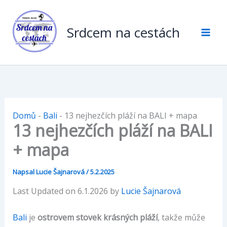
Přeskočit
na
Srdcem na cestách
obsah
Domů
-
Bali
-
13 nejhezčích pláží na BALI + mapa
13 nejhezčích pláží na BALI
+ mapa
Napsal
Lucie Šajnarová
/
5.2.2025
Last Updated on 6.1.2026 by
Lucie Šajnarová
Bali
je
ostrovem stovek krásných pláží
, takže může