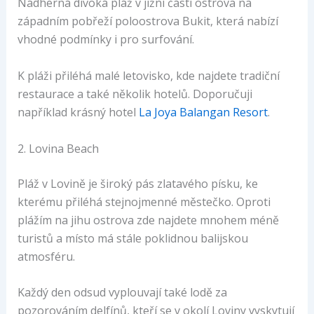
Nádherná divoká pláž v jižní části ostrova na
západním pobřeží poloostrova Bukit, která nabízí
vhodné podmínky i pro surfování.
K pláži přiléhá malé letovisko, kde najdete tradiční
restaurace a také několik hotelů. Doporučuji
například krásný hotel
La Joya Balangan Resort
.
2. Lovina Beach
Pláž v Lovině je široký pás zlatavého písku, ke
kterému přiléhá stejnojmenné městečko. Oproti
plážím na jihu ostrova zde najdete mnohem méně
turistů a místo má stále poklidnou balijskou
atmosféru.
Každý den odsud vyplouvají také lodě za
pozorováním delfínů, kteří se v okolí Loviny vyskytují