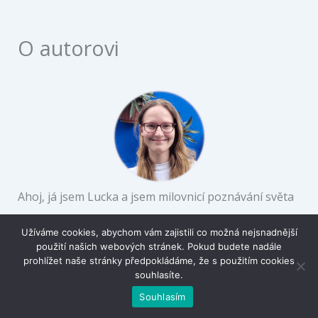
O autorovi
Ahoj, já jsem Lucka a jsem milovnicí poznávání světa
kolem nás. Jsem vystudovaná geografka, povoláním
Užíváme cookies, abychom vám zajistili co možná nejsnadnější
průvodkyně a srdcem cestovatelka.
použití našich webových stránek. Pokud budete nadále
prohlížet naše stránky předpokládáme, že s použitím cookies
souhlasíte.
Více o mně
Souhlasím