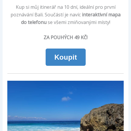
Kup si můj itinerář na 10 dní, ideální pro první
poznávání Bali. Součástí je navíc
interaktivní mapa
do telefonu
se všemi zmiňovanými místy!
ZA POUHÝCH 49 KČ!
Koupit