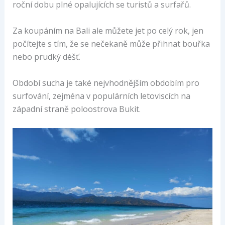
roční dobu plné opalujících se turistů a surfařů.
Za koupáním na Bali ale můžete jet po celý rok, jen
počítejte s tím, že se nečekaně může přihnat bouřka
nebo prudký déšť.
Období sucha je také nejvhodnějším obdobím pro
surfování, zejména v populárních letoviscích na
západní straně poloostrova Bukit.