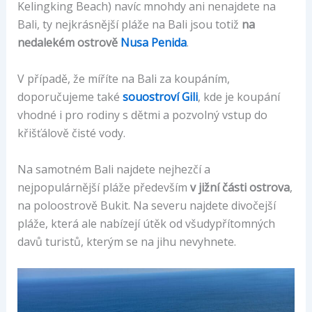
Kelingking Beach) navíc mnohdy ani nenajdete na
Bali, ty nejkrásnější pláže na Bali jsou totiž
na
nedalekém ostrově
Nusa Penida
.
V případě, že míříte na Bali za koupáním,
doporučujeme také
souostroví Gili
, kde je koupání
vhodné i pro rodiny s dětmi a pozvolný vstup do
křišťálově čisté vody.
Na samotném Bali najdete nejhezčí a
nejpopulárnější pláže především
v jižní části ostrova
,
na poloostrově Bukit. Na severu najdete divočejší
pláže, která ale nabízejí útěk od všudypřítomných
davů turistů, kterým se na jihu nevyhnete.