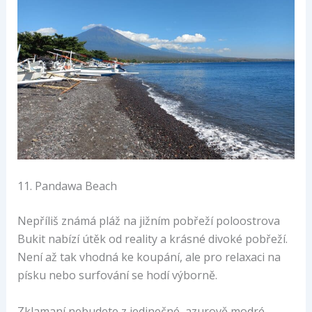
11. Pandawa Beach
Nepříliš známá pláž na jižním pobřeží poloostrova
Bukit nabízí útěk od reality a krásné divoké pobřeží.
Není až tak vhodná ke koupání, ale pro relaxaci na
písku nebo surfování se hodí výborně.
Zklamaní nebudete z jedinečné, azurově modré