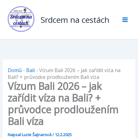
Přeskočit
na
Srdcem na cestách
obsah
Domů
-
Bali
-
Vízum Bali 2026 – jak zařídit víza na
Bali? + průvodce prodloužením Bali víza
Vízum Bali 2026 – jak
zařídit víza na Bali? +
průvodce prodloužením
Bali víza
Napsal
Lucie Šajnarová
/
12.2.2025