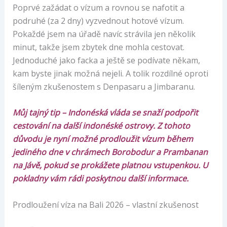
Poprvé zažádat o vízum a rovnou se nafotit a
podruhé (za 2 dny) vyzvednout hotové vízum.
Pokaždé jsem na úřadě navíc strávila jen několik
minut, takže jsem zbytek dne mohla cestovat.
Jednoduché jako facka a ještě se podívate někam,
kam byste jinak možná nejeli. A tolik rozdílné oproti
šíleným zkušenostem s Denpasaru a Jimbaranu.
Můj tajný tip – Indonéská vláda se snaží podpořit
cestování na další indonéské ostrovy. Z tohoto
důvodu je nyní možné prodloužit vízum během
jediného dne v chrámech Borobodur a Prambanan
na Jávě, pokud se prokážete platnou vstupenkou. U
pokladny vám rádi poskytnou další informace.
Prodloužení víza na Bali 2026 – vlastní zkušenost