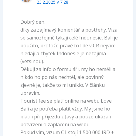
23.2.2025 v 7:28
Dobrý den,
díky za zajímavý komentář a postřehy. Viza
se samozřejmě týkají celé Indonesie, Bali je
použito, protože právě to lidé v CR nejvíce
hledají a zbytek Indonesie je nezajímá
(vetsinou).
Děkuji za info o formuláři, my ho neměli a
nikdo ho po nás nechtěl, ale povinný
zjevně je, takže to mi uniklo. V článku
upravím.
Tourist fee se platí online na webu Love
Bali a je potřeba platit vždy. My jsme ho
platili při příjezdu z Javy a pouze ukázali
potvrzení o zaplacení na webu
Pokud vím, vízum C1 stojí 1 500 000 IRD +