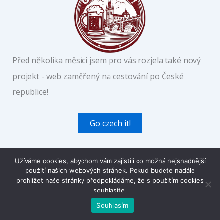
Před několika měsíci jsem pro vás rozjela také nový
projekt - web zaměřený na cestování po České
republice!
Go czech it!
srdcemnacestach
Užíváme cookies, abychom vám zajistili co možná nejsnadnější
použití našich webových stránek. Pokud budete nadále
prohlížet naše stránky předpokládáme, že s použitím cookies
souhlasíte.
Souhlasím