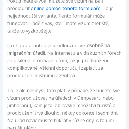
Pokud máte e-voa, můžete své vízum na Bali
prodloužit
online pomocí tohoto formuláře
. To je
nejjednodušší varianta. Tento formulář může
fungovat i řadě z vás, kteří máte vízum z letiště,
takže to vyzkoušejte!
Druhou variantou je prodloužení víz
osobně na
imigračním úřadě
. Na internetu a v diskuzních fórech
jsou šílené informace o tom, jak je prodloužení
komplikované. Všichni doporučuji zaplatit za
prodloužení místnímu agentovi.
To je ale nesmysl, toto platí v případě, že budete své
vízum prodlužovat na úřadech v Denpasaru nebo
Jimbaranu), kam jezdí obrovské množství turistů a
prodloužení trvá dlouho, někdy dokonce i sedm dní.
Na úřad navíc musíte třikrát v různé dny. A to umí
narušit plány.