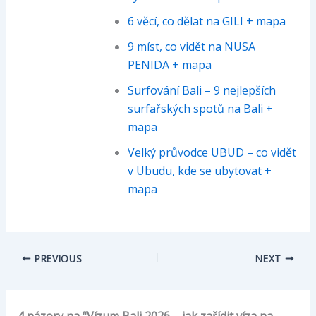
6 věcí, co dělat na GILI + mapa
9 míst, co vidět na NUSA
PENIDA + mapa
Surfování Bali – 9 nejlepších
surfařských spotů na Bali +
mapa
Velký průvodce UBUD – co vidět
v Ubudu, kde se ubytovat +
mapa
PREVIOUS
NEXT
4 názory na “Vízum Bali 2026 – jak zařídit víza na