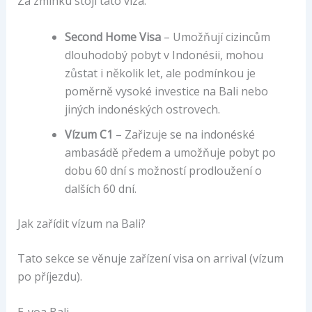
Za zmínku stojí tato víza:
Second Home Visa
– Umožňují cizincům
dlouhodobý pobyt v Indonésii, mohou
zůstat i několik let, ale podmínkou je
poměrně vysoké investice na Bali nebo
jiných indonéských ostrovech.
Vízum C1
– Zařizuje se na indonéské
ambasádě předem a umožňuje pobyt po
dobu 60 dní s možností prodloužení o
dalších 60 dní.
Jak zařídit vízum na Bali?
Tato sekce se věnuje zařízení visa on arrival (vízum
po příjezdu).