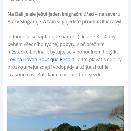
Na Bali je ale ještě jeden imigrační úřad – na severu
Bali v Singaraje. A tam si pojedete prodloužit víza vy!
Jednoduše si naplánujte pár dní (ideálně 3 – 4 dny
během všedního týdne) pobytu v příbřežním
městečku Lovina. Ubytujte se v pohodlném hotýlku
Lovina Haven Boutique Resort
. Jeďte plavat s delfíny,
prozkoumejte zdejší vodopády a užijte si tuhle
krásnou část Bali, kam moc turistů nejezdí.