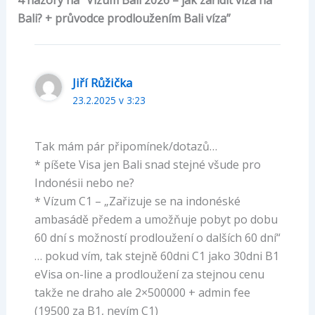
Bali? + průvodce prodloužením Bali víza”
Jiří Růžička
23.2.2025 v 3:23
Tak mám pár připomínek/dotazů…
* píšete Visa jen Bali snad stejné všude pro
Indonésii nebo ne?
* Vízum C1 – „Zařizuje se na indonéské
ambasádě předem a umožňuje pobyt po dobu
60 dní s možností prodloužení o dalších 60 dní“
… pokud vím, tak stejně 60dni C1 jako 30dni B1
eVisa on-line a prodloužení za stejnou cenu
takže ne draho ale 2×500000 + admin fee
(19500 za B1, nevím C1)