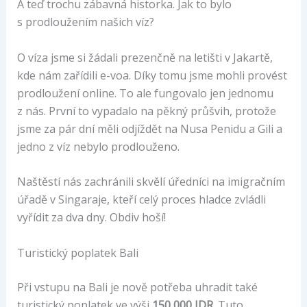
A teď trochu zábavná historka. Jak to bylo
s prodloužením našich víz?
O víza jsme si žádali prezenčně na letišti v Jakartě,
kde nám zařídili e-voa. Díky tomu jsme mohli provést
prodloužení online. To ale fungovalo jen jednomu
z nás. První to vypadalo na pěkný průšvih, protože
jsme za pár dní měli odjíždět na Nusa Penidu a Gili a
jedno z víz nebylo prodlouženo.
Naštěstí nás zachránili skvělí úředníci na imigračním
úřadě v Singaraje, kteří celý proces hladce zvládli
vyřídit za dva dny. Obdiv hoší!
Turistický poplatek Bali
Při vstupu na Bali je nově potřeba uhradit také
turistický poplatek ve výši
150 000 IDR
. Tuto