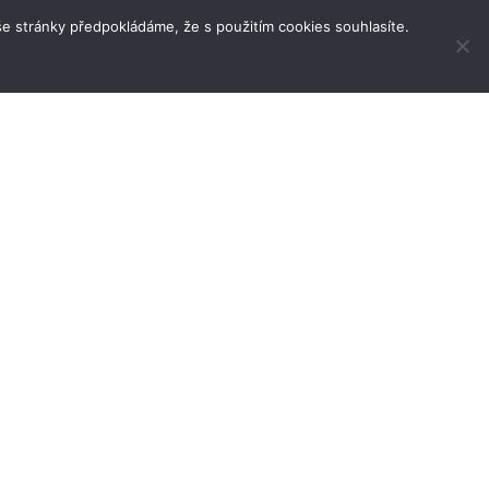
e stránky předpokládáme, že s použitím cookies souhlasíte.
Kam jet a kdy
Podcast Srdcem na cestách
Itineráře