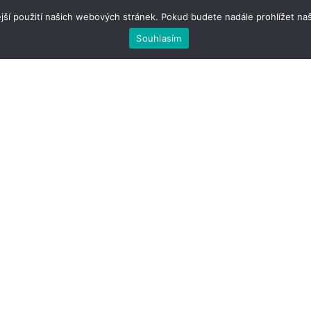
jší použití našich webových stránek. Pokud budete nadále prohlížet naš
Souhlasím
Cestování po Bali
Cestování po Tenerife
Cestování na Island
Čeština
Español
em na cestách |