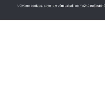
Užíváme cookies, abychom vám zajistili co možná nejsnadně
Kontakty
Zásady ochrany osobních údajů
Obchodní podmínky
Copyright © 2026 - Lucie Šajnarová Srdc