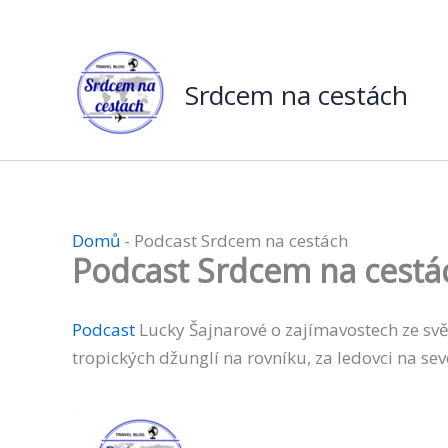
Přeskočit
na
obsah
Srdcem na cestách
Domů
-
Podcast Srdcem na cestách
Podcast Srdcem na cestá
Podcast
Lucky Šajnarové o zajímavostech ze sv
tropických džunglí na rovníku, za ledovci na sev