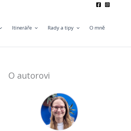
Itineráře
Rady a tipy
O mně
O autorovi