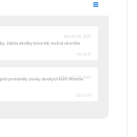
March 04, 2025
. Zabila desítky tisíce lidí, možná ukončila
00:16:47
February 24, 2025
pích proháněly stovky divokých koní. Historie
00:15:19