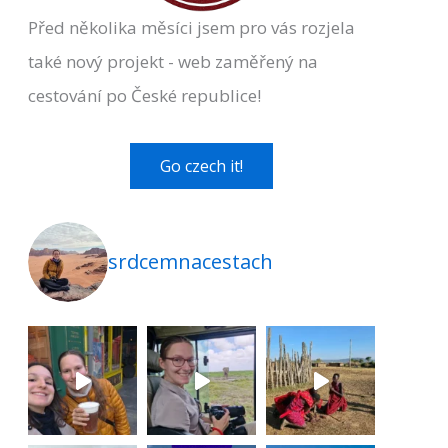
Před několika měsíci jsem pro vás rozjela
také nový projekt - web zaměřený na
cestování po České republice!
Go czech it!
srdcemnacestach