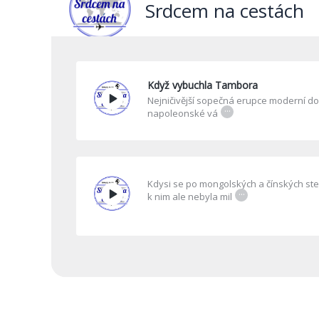
Když vybuchla Tambora
Nejničivější sopečná erupce moderní doby
...
napoleonské vá
Kdysi se po mongolských a čínských ste
...
k nim ale nebyla mil