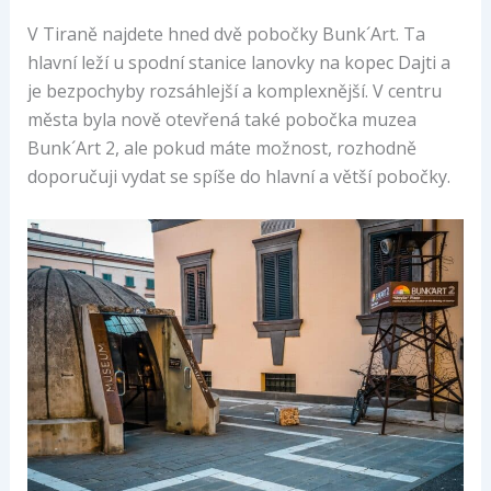
V Tiraně najdete hned dvě pobočky Bunk´Art. Ta
hlavní leží u spodní stanice lanovky na kopec Dajti a
je bezpochyby rozsáhlejší a komplexnější. V centru
města byla nově otevřená také pobočka muzea
Bunk´Art 2, ale pokud máte možnost, rozhodně
doporučuji vydat se spíše do hlavní a větší pobočky.