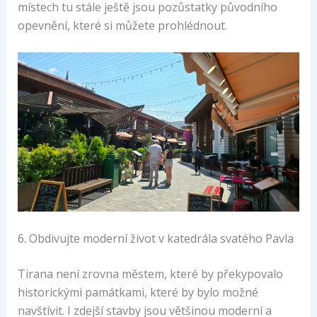
místech tu stále ještě jsou pozůstatky původního
opevnění, které si můžete prohlédnout.
6. Obdivujte moderní život v katedrála svatého Pavla
Tirana není zrovna městem, které by překypovalo
historickými památkami, které by bylo možné
navštívit. I zdejší stavby jsou většinou moderní a