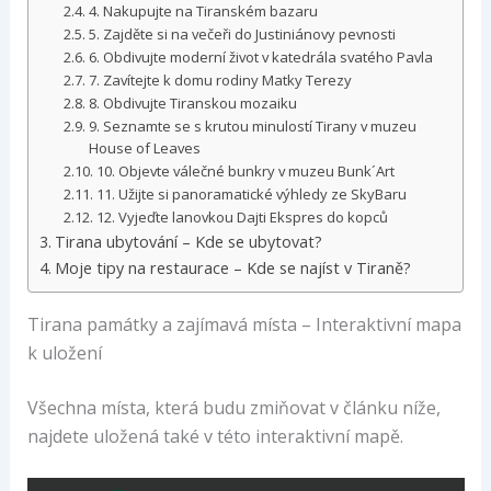
4. Nakupujte na Tiranském bazaru
5. Zajděte si na večeři do Justiniánovy pevnosti
6. Obdivujte moderní život v katedrála svatého Pavla
7. Zavítejte k domu rodiny Matky Terezy
8. Obdivujte Tiranskou mozaiku
9. Seznamte se s krutou minulostí Tirany v muzeu
House of Leaves
10. Objevte válečné bunkry v muzeu Bunk´Art
11. Užijte si panoramatické výhledy ze SkyBaru
12. Vyjeďte lanovkou Dajti Ekspres do kopců
Tirana ubytování – Kde se ubytovat?
Moje tipy na restaurace – Kde se najíst v Tiraně?
Tirana památky a zajímavá místa – Interaktivní mapa
k uložení
Všechna místa, která budu zmiňovat v článku níže,
najdete uložená také v této interaktivní mapě.