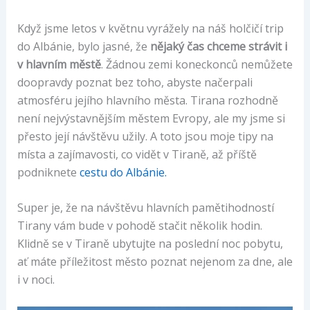
Když jsme letos v květnu vyrážely na náš holčičí trip
do Albánie, bylo jasné, že
nějaký čas chceme strávit i
v hlavním městě
. Žádnou zemi koneckonců nemůžete
doopravdy poznat bez toho, abyste načerpali
atmosféru jejího hlavního města. Tirana rozhodně
není nejvýstavnějším městem Evropy, ale my jsme si
přesto její návštěvu užily. A toto jsou moje tipy na
místa a zajímavosti, co vidět v Tiraně, až příště
podniknete
cestu do Albánie.
Super je, že na návštěvu hlavních pamětihodností
Tirany vám bude v pohodě stačit několik hodin.
Klidně se v Tiraně ubytujte na poslední noc pobytu,
ať máte příležitost město poznat nejenom za dne, ale
i v noci.