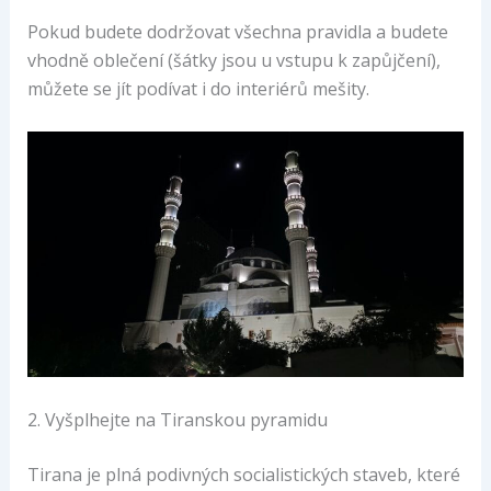
Pokud budete dodržovat všechna pravidla a budete
vhodně oblečení (šátky jsou u vstupu k zapůjčení),
můžete se jít podívat i do interiérů mešity.
2. Vyšplhejte na Tiranskou pyramidu
Tirana je plná podivných socialistických staveb, které