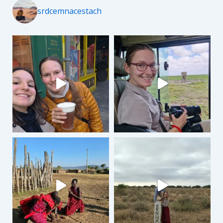
srdcemnacestach