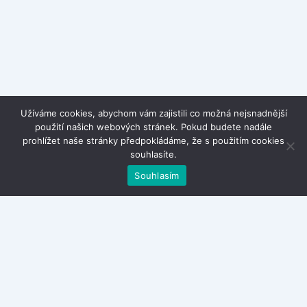
Užíváme cookies, abychom vám zajistili co možná nejsnadnější
použití našich webových stránek. Pokud budete nadále
prohlížet naše stránky předpokládáme, že s použitím cookies
souhlasíte.
Souhlasím
Kontakty
Zásady ochrany osobních údajů
Obchodní podmínky