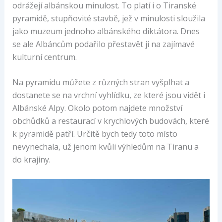
odrážejí albánskou minulost. To platí i o Tiranské
pyramidě, stupňovité stavbě, jež v minulosti sloužila
jako muzeum jednoho albánského diktátora. Dnes
se ale Albáncům podařilo přestavět ji na zajímavé
kulturní centrum.
Na pyramidu můžete z různých stran vyšplhat a
dostanete se na vrchní vyhlídku, ze které jsou vidět i
Albánské Alpy. Okolo potom najdete množství
obchůdků a restaurací v krychlových budovách, které
k pyramidě patří. Určitě bych tedy toto místo
nevynechala, už jenom kvůli výhledům na Tiranu a
do krajiny.