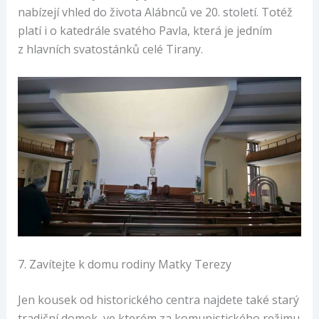
nabízejí vhled do života Alábnců ve 20. století. Totéž
platí i o katedrále svatého Pavla, která je jedním
z hlavních svatostánků celé Tirany.
7. Zavítejte k domu rodiny Matky Terezy
Jen kousek od historického centra najdete také starý
tradiční domek, ve kterém za komunistického režimu