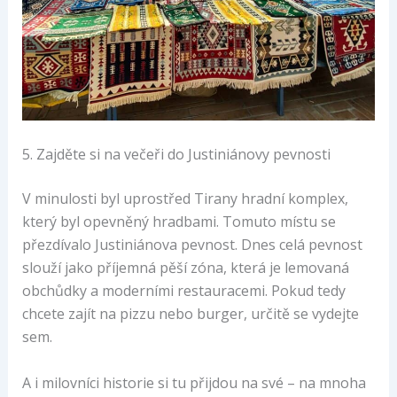
5. Zajděte si na večeři do Justiniánovy pevnosti
V minulosti byl uprostřed Tirany hradní komplex,
který byl opevněný hradbami. Tomuto místu se
přezdívalo Justiniánova pevnost. Dnes celá pevnost
slouží jako příjemná pěší zóna, která je lemovaná
obchůdky a moderními restauracemi. Pokud tedy
chcete zajít na pizzu nebo burger, určitě se vydejte
sem.
A i milovníci historie si tu přijdou na své – na mnoha