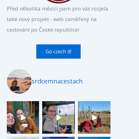
Před několika měsíci jsem pro vás rozjela
také nový projekt - web zaměřený na
cestování po České republice!
Go czech it!
srdcemnacestach