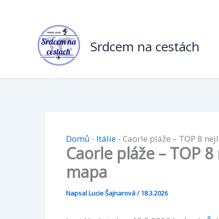
Přeskočit
na
obsah
Srdcem na cestách
Domů
-
Itálie
-
Caorle pláže – TOP 8 nej
Caorle pláže – TOP 8 
mapa
Napsal
Lucie Šajnarová
/
18.3.2026