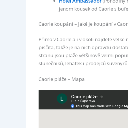
Hotel Ambassador
(Pohodlný h
jenom kousek od Caorle s bufe
Caorle koupání – Jaké je koupání v Caor
Přímo v Caorle a i v okolí najdete velké 
písčitá, takže je na nich opravdu dosta
stranu jsou pláže většinově velmi popul
slunečníků, lehátek i prodejců suvenýrů
Caorle pláže – Mapa