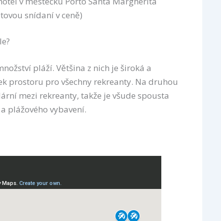
otel v městečku Porto Santa Margherita
tovou snídaní v ceně)
le?
množství pláží. Většina z nich je široká a
tek prostoru pro všechny rekreanty. Na druhou
ární mezi rekreanty, takže je všude spousta
 a plážového vybavení.