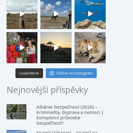
Load More
Follow on Instagram
Nejnovější příspěvky
Albánie bezpečnost (2026) –
kriminalita, doprava a nemoci |
Kompletní průvodce
bezpečností
Ksamil (Albánie) – 10 tipů na