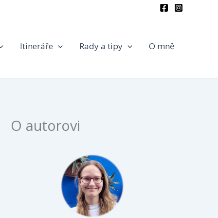
Itineráře
Rady a tipy
O mně
O autorovi