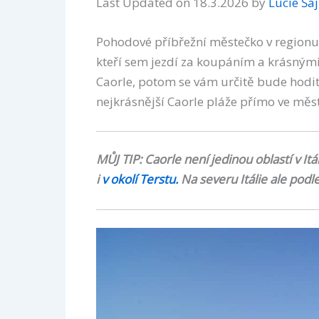
Last Updated on 18.3.2026 by
Lucie Ša
Pohodové příbřežní městečko v regionu
kteří sem jezdí za koupáním a krásnými 
Caorle, potom se vám určitě bude hodit
nejkrásnější Caorle pláže přímo ve městě
MŮJ TIP: Caorle není jedinou oblastí v It
i
v okolí Terstu.
Na severu Itálie ale podl