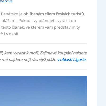
jnarová
 Benátsko je
oblíbeným cílem českých turistů
,
plážemi. Pokud i vy plánujete vyrazit do
 tento článek, ve kterém vám představím ty
 i v okolí.
álii, kam vyrazit k moři. Zajímavé koupání najdete
e mě najdete nejkrásnější pláže
v oblasti Ligurie.