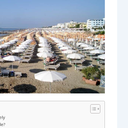
ely
le?