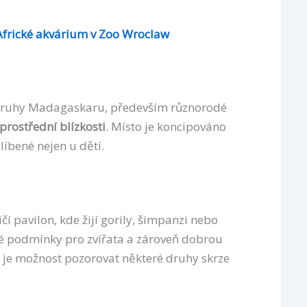
Africké akvárium v Zoo Wroclaw
druhy Madagaskaru, především různorodé
prostřední blízkosti
. Místo je koncipováno
íbené nejen u dětí.
í pavilon, kde žijí gorily, šimpanzi nebo
lé podmínky pro zvířata a zároveň dobrou
í je možnost pozorovat některé druhy skrze