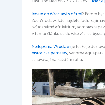
Last Updated on 22.7.2025 by
Lucie Ša
Jedete do Wroclawi s dětmi
? Potom bys
Zoo Wroclaw, kde najdete řadu zajímavýc
světoznámé Afrikárium
, komplexní pav
V tomto článku se dozvíte vše, co byste
Nejlepší na Wroclawi
je to, že je doslo
historické památky
, výborný aquapark, 
schovávají na každém rohu.