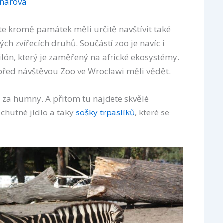
jnarová
te kromě památek měli určitě navštívit také
h zvířecích druhů. Součástí zoo je navíc i
ilón, který je zaměřený na africké ekosystémy.
 před návštěvou Zoo ve Wroclawi měli vědět.
va za humny. A přitom tu najdete skvělé
chutné jídlo a taky
sošky trpaslíků
, které se