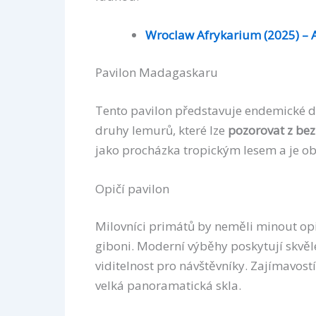
Wroclaw Afrykarium (2025) – 
Pavilon Madagaskaru
Tento pavilon představuje endemické 
druhy lemurů, které lze
pozorovat z bez
jako procházka tropickým lesem a je obl
Opičí pavilon
Milovníci primátů by neměli minout opič
giboni. Moderní výběhy poskytují skvě
viditelnost pro návštěvníky. Zajímavost
velká panoramatická skla.