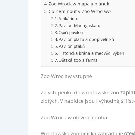
Zoo Wroclaw mapa a plánek
Co neminout v Zoo Wroclaw?
Afrikárium
Pavilon Madagaskaru
Opičí pavilon
Pavilon plazů a obojživelníků
Pavilon ptáků
Historická brána a medvědi výběh
Dětská zoo a farma
Zoo Wroclaw vstupné
Za vstupenku do wroclawské zoo
zaplat
zlotých. V nabídce jsou i výhodnější líst
Zoo Wroclaw otevírací doba
Wroclawská zoologická zahrada je
otev