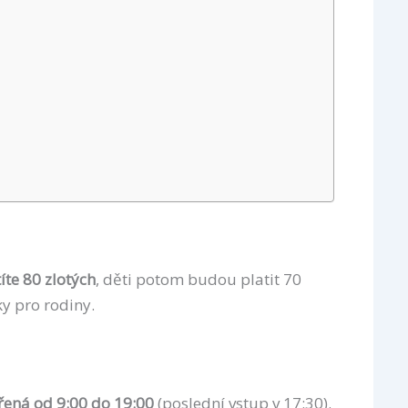
íte 80 zlotých
, děti potom budou platit 70
ky pro rodiny.
řená od 9:00 do 19:00
(poslední vstup v 17:30).