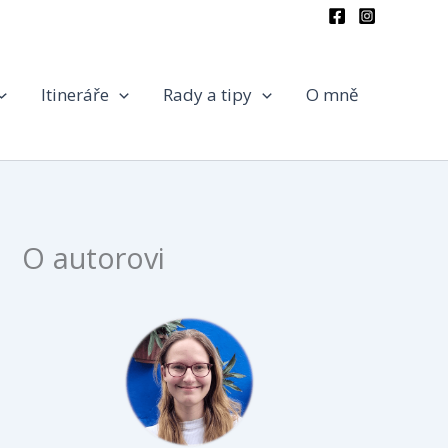
Itineráře
Rady a tipy
O mně
O autorovi