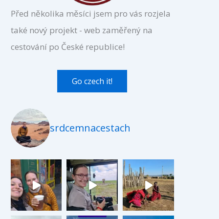
Před několika měsíci jsem pro vás rozjela
také nový projekt - web zaměřený na
cestování po České republice!
Go czech it!
srdcemnacestach