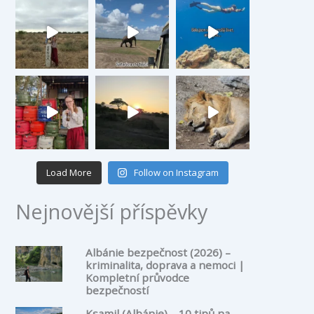
Load More
Follow on Instagram
Nejnovější příspěvky
Albánie bezpečnost (2026) –
kriminalita, doprava a nemoci |
Kompletní průvodce
bezpečností
Ksamil (Albánie) – 10 tipů na