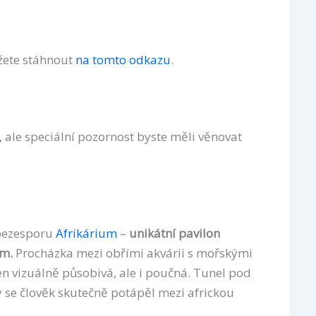
žete stáhnout
na tomto odkazu
.
 ale speciální pozornost byste měli věnovat
 bezesporu
Afrikárium
–
unikátní pavilon
ům.
Procházka mezi obřími akvárii s mořskými
jen vizuálně působivá, ale i poučná. Tunel pod
 se člověk skutečně potápěl mezi africkou