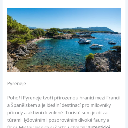
Pyreneje
Pohoří Pyreneje tvoří přirozenou hranici mezi Francií
a Španělskem a je ideální destinací pro milovníky
přírody a aktivní dovolené. Turisté sem jezdí za
túrami, lyžováním i pozorováním divoké fauny a
flóry. Místní vesnice si často uchovaly
autentický