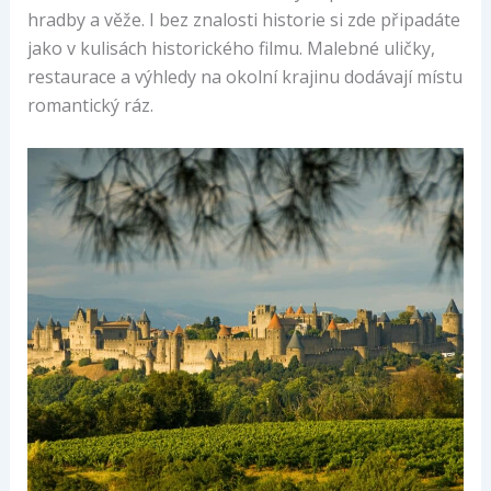
hradby a věže. I bez znalosti historie si zde připadáte
jako v kulisách historického filmu. Malebné uličky,
restaurace a výhledy na okolní krajinu dodávají místu
romantický ráz.