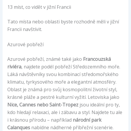
13 míst, co vidět v jižní Francii
Tato místa nebo oblasti byste rozhodně měli v jižní
Francii navštívit.
Azurové pobřeží
Azurové pobřeží, známé také jako
Francouzská
riviéra
, najdete podél pobřeží Středozemního moře.
Láká návštěvníky svou kombinací středomořského
klimatu, tyrkysového moře a elegantní atmosféry.
Oblast je známá pro svůj kosmopolitní životní styl,
krásné pláže a pestré kulturní vyžití. Letoviska jako
Nice, Cannes nebo Saint-Tropez
jsou ideální pro ty,
kdo hledají relaxaci, ale i zábavu a styl. Najdete tu ale
i krásnou přírodu – například
národní park
Calanques
nabídne nádherné příbřežní scenérie.