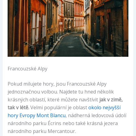
Francouzské Alpy
Pokud milujete hory, jsou Francouzské Alpy
jednoznačnou volbou. Najdete tu hned několik
krásných oblastí, které můžete navštívit
jak v zimě,
tak v létě.
Velmi populární je oblast
okolo nejvyšší
hory Evropy Mont Blancu
, nádherná ledovcová údolí
národního parku Écrins nebo také krásná jezera
národního parku Mercantour.