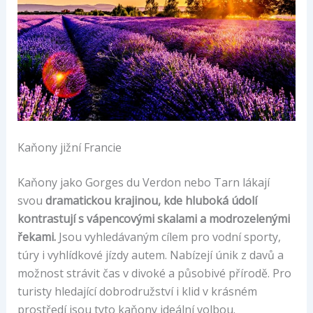
Kaňony jižní Francie
Kaňony jako Gorges du Verdon nebo Tarn lákají
svou
dramatickou krajinou, kde hluboká údolí
kontrastují s vápencovými skalami a modrozelenými
řekami.
Jsou vyhledávaným cílem pro vodní sporty,
túry i vyhlídkové jízdy autem. Nabízejí únik z davů a
možnost strávit čas v divoké a působivé přírodě. Pro
turisty hledající dobrodružství i klid v krásném
prostředí jsou tyto kaňony ideální volbou.