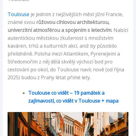
Toulouse
je jedním z nejživějších měst jižní Francie,
známé svou
růžovou cihlovou architekturou,
univerzitní atmosférou a spojením s letectvím
. Nabízí
autentickou městskou zkušenost s množstvím
kaváren, trhů a kulturních akcí, aniž by působilo
přelidněně. Poloha mezi Atlantikem, Pyrenejemi a
Středomořím z něj dělá skvělý výchozí bod pro
cestování po okol, do Toulouse navíc nově (od října
2025) budou z Prahy létat přímé lety.
Toulouse co vidět – 19 památek a
zajímavostí, co vidět v Toulouse + mapa