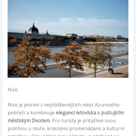
Nice
Nice je jedním z nejoblíbenějších měst Azurového
pobřeží a kombinuje
eleganci letoviska s pulzujícím
městským životem
. Pro turisty je přitažlivé svou
polohou u moře, krásnými promenádami a kulturní