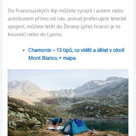
Do Francouzských Alp můžete vyrazit i autem nebo
autobusem přímo od nás, pokud preferujete letecké
spojení, můžete letět do Ženevy (přes hranici je to
kousek) nebo do Lyonu.
Chamonix – 13 tipů, co vidět a dělat v okolí
Mont Blancu + mapa