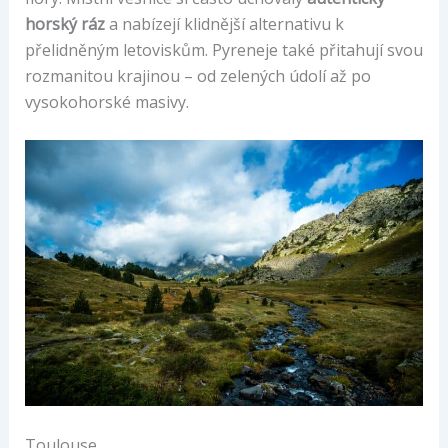
horský ráz
a nabízejí klidnější alternativu k
přelidněným letoviskům. Pyreneje také přitahují svou
rozmanitou krajinou – od zelených údolí až po
vysokohorské masivy.
Toulouse