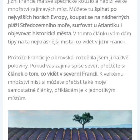
Jižní Francie má své specifické kouzlo a nabízí velké
množství zajímavých míst. Můžete tu
šplhat po
nejvyšších horách Evropy, koupat se na nádherných
pláží Středozemního moře, surfovat u Atlantiku i
objevovat historická města
. V tomto článku vám dám
tipy na ta nejkrásnější místa, co vidět v jižní Francii.
Protože Francie je obrovská, rozdělila jsem ji na dvě
poloviny. Pokud vás zajímá spíše sever, přečtěte si
článek o tom, co vidět v severní Francii
. K velkému
množství míst si můžete přečíst také moje
samostatné články, přikládám je k jednotlivým
místům.