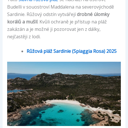
Budelli v souostroví Maddalena na severovýchodě
Sardinie. Růžový odstín vytvářejí
drobné úlomky
korálů a mušlí
. Kvůli ochraně je přístup na pláž
zakázán a je možné ji pozorovat jen z dálky,
nejčastěji z lodi.
Růžová pláž Sardinie (Spiaggia Rosa) 2025