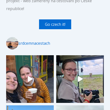
projekt - web zaměřený na cestování po České
republice!
Go czech it!
srdcemnacestach