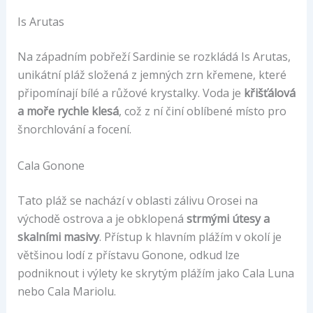
Is Arutas
Na západním pobřeží Sardinie se rozkládá Is Arutas,
unikátní pláž složená z jemných zrn křemene, které
připomínají bílé a růžové krystalky. Voda je
křišťálová
a moře rychle klesá
, což z ní činí oblíbené místo pro
šnorchlování a focení.
Cala Gonone
Tato pláž se nachází v oblasti zálivu Orosei na
východě ostrova a je obklopená
strmými útesy a
skalními masivy
. Přístup k hlavním plážím v okolí je
většinou lodí z přístavu Gonone, odkud lze
podniknout i výlety ke skrytým plážím jako Cala Luna
nebo Cala Mariolu.