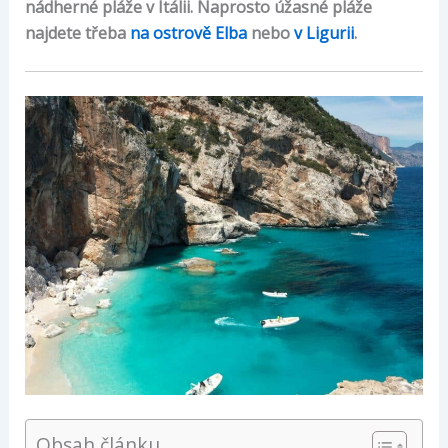
nádherné pláže v Itálii. Naprosto úžasné pláže
najdete třeba
na ostrově Elba
nebo
v Ligurii
.
Obsah článku