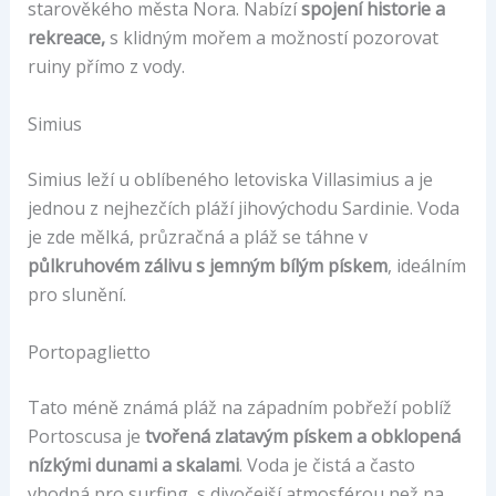
starověkého města Nora. Nabízí
spojení historie a
rekreace,
s klidným mořem a možností pozorovat
ruiny přímo z vody.
Simius
Simius leží u oblíbeného letoviska Villasimius a je
jednou z nejhezčích pláží jihovýchodu Sardinie. Voda
je zde mělká, průzračná a pláž se táhne v
půlkruhovém zálivu s jemným bílým pískem
, ideálním
pro slunění.
Portopaglietto
Tato méně známá pláž na západním pobřeží poblíž
Portoscusa je
tvořená zlatavým pískem a obklopená
nízkými dunami a skalami
. Voda je čistá a často
vhodná pro surfing, s divočejší atmosférou než na