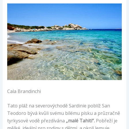
Cala Brandinchi
Tato pláž na severovýchodě Sardinie poblíž San
Teodoro bývá kvůli svému bílému písku a průzračně
tyrkysové vodě přezdívána
„malé Tahiti“.
Pobřeží je
mělké, ideální pro rodiny s dětmi, a okolí lemuje