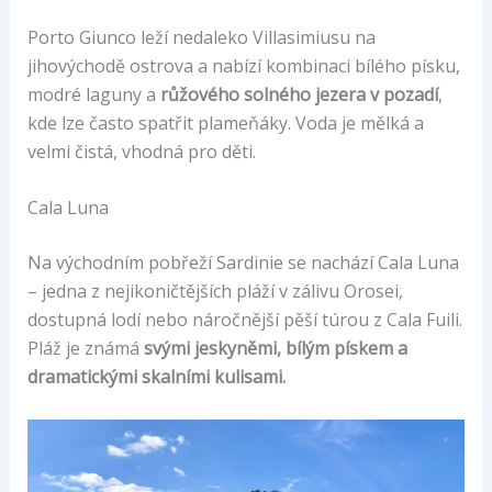
Porto Giunco leží nedaleko Villasimiusu na
jihovýchodě ostrova a nabízí kombinaci bílého písku,
modré laguny a
růžového solného jezera v pozadí
,
kde lze často spatřit plameňáky. Voda je mělká a
velmi čistá, vhodná pro děti.
Cala Luna
Na východním pobřeží Sardinie se nachází Cala Luna
– jedna z nejikoničtějších pláží v zálivu Orosei,
dostupná lodí nebo náročnější pěší túrou z Cala Fuili.
Pláž je známá
svými jeskyněmi, bílým pískem a
dramatickými skalními kulisami.