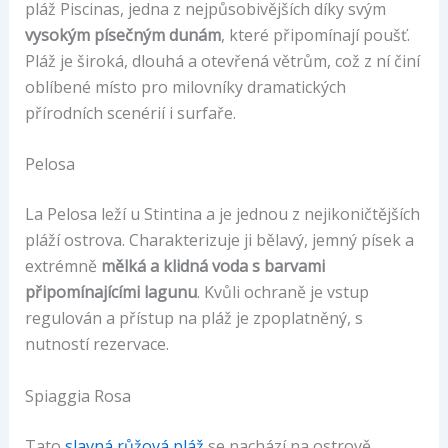
pláž Piscinas, jedna z nejpůsobivějších díky svým
vysokým písečným dunám
, které připomínají poušť.
Pláž je široká, dlouhá a otevřená větrům, což z ní činí
oblíbené místo pro milovníky dramatických
přírodních scenérií i surfaře.
Pelosa
La Pelosa leží u Stintina a je jednou z nejikoničtějších
pláží ostrova. Charakterizuje ji bělavý, jemný písek a
extrémně
mělká a klidná voda s barvami
připomínajícími lagunu
. Kvůli ochraně je vstup
regulován a přístup na pláž je zpoplatněný, s
nutností rezervace.
Spiaggia Rosa
Tato
slavná růžová pláž
se nachází na ostrově