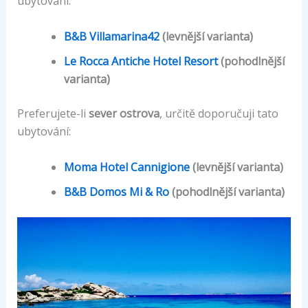
ubytování:
B&B Villamarina42
(levnější varianta)
Le Rocca Antiche Hotel Resort
(pohodlnější
varianta)
Preferujete-li
sever ostrova
, určitě doporučuji tato
ubytování:
Moma Hotel Cannigione
(levnější varianta)
B&B Domos Mi & Ro
(pohodlnější varianta)