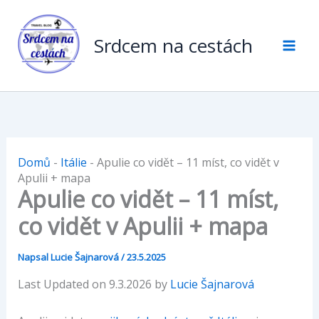
Přeskočit
na
Srdcem na cestách
obsah
Domů
-
Itálie
-
Apulie co vidět – 11 míst, co vidět v
Apulii + mapa
Apulie co vidět – 11 míst,
co vidět v Apulii + mapa
Napsal
Lucie Šajnarová
/
23.5.2025
Last Updated on 9.3.2026 by
Lucie Šajnarová