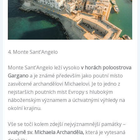
4. Monte Sant’Angelo
Monte Sant’Angelo leží vysoko
v horách poloostrova
Gargano
a je známé především jako poutní místo
zasvěcené archandělovi Michaelovi. Je to jedno z
nejstarších poutních míst Evropy s hlubokým
náboženským významem a úchvatnými výhledy na
okolní krajinu.
Vše se točí kolem zdejší nejvýznamnější památky –
svatyně sv. Michaela Archanděla,
která je vytesaná