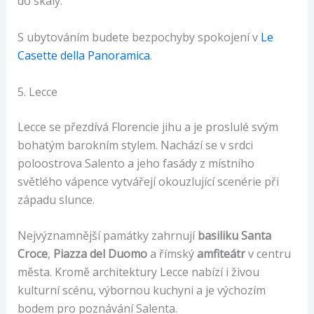
do skály.
S ubytováním budete bezpochyby spokojení v
Le
Casette della Panoramica
.
5. Lecce
Lecce se přezdívá Florencie jihu a je proslulé svým
bohatým barokním stylem. Nachází se v srdci
poloostrova Salento a jeho fasády z místního
světlého vápence vytvářejí okouzlující scenérie při
západu slunce.
Nejvýznamnější památky zahrnují
basiliku Santa
Croce
,
Piazza del Duomo
a římský
amfiteátr
v centru
města. Kromě architektury Lecce nabízí i živou
kulturní scénu, výbornou kuchyni a je výchozím
bodem pro poznávání Salenta.