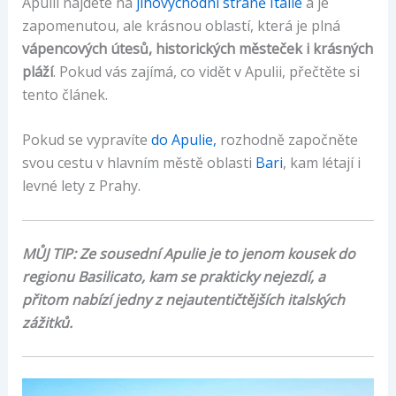
Apulii najdete na
jihovýchodní straně Itálie
a je
zapomenutou, ale krásnou oblastí, která je plná
vápencových útesů, historických městeček i krásných
pláží
. Pokud vás zajímá, co vidět v Apulii, přečtěte si
tento článek.
Pokud se vypravíte
do Apulie,
rozhodně započněte
svou cestu v hlavním městě oblasti
Bari
, kam létají i
levné lety z Prahy.
MŮJ TIP: Ze sousední Apulie je to jenom kousek do
regionu Basilicato, kam se prakticky nejezdí, a
přitom nabízí jedny z nejautentičtějších italských
zážitků.