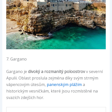
7. Gargano
Gargano je
divoký a rozmanitý poloostrov
v severní
Apulii. Oblast proslula zejména díky svým strmým
vápencovým útesům,
panenským plážím
a
historickým vesničkám, které jsou rozmístěné na
svazích zdejších hor.