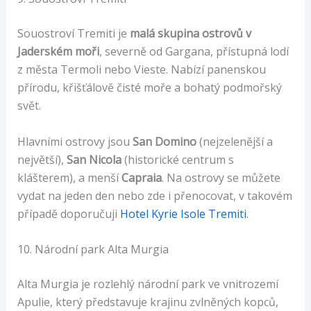
Souostroví Tremiti je
malá skupina ostrovů v
Jaderském moři
, severně od Gargana, přístupná lodí
z města Termoli nebo Vieste. Nabízí panenskou
přírodu, křišťálově čisté moře a bohatý podmořský
svět.
Hlavními ostrovy jsou
San Domino
(nejzelenější a
největší),
San Nicola
(historické centrum s
klášterem), a menší
Capraia
. Na ostrovy se můžete
vydat na jeden den nebo zde i přenocovat, v takovém
případě doporučuji
Hotel Kyrie Isole Tremiti
.
10. Národní park Alta Murgia
Alta Murgia je rozlehlý národní park ve vnitrozemí
Apulie, který představuje krajinu zvlněných kopců,