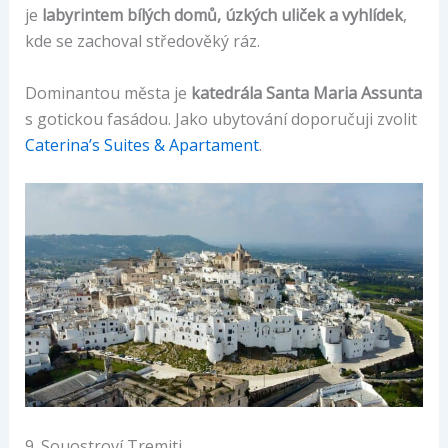
je
labyrintem bílých domů, úzkých uliček a vyhlídek
,
kde se zachoval středověký ráz.
Dominantou města je
katedrála Santa Maria Assunta
s gotickou fasádou. Jako ubytování doporučuji zvolit
Caterina’s Suites & Apartament
.
9. Souostroví Tremiti