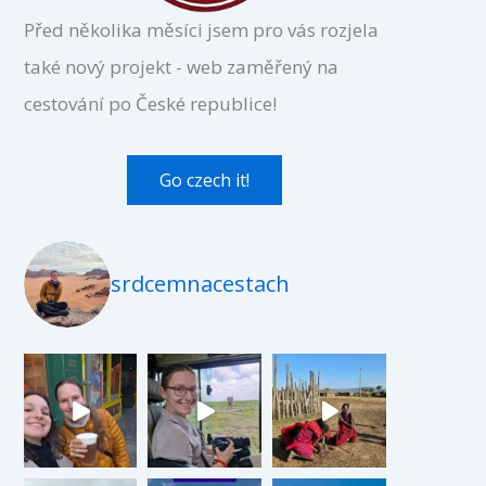
Před několika měsíci jsem pro vás rozjela
také nový projekt - web zaměřený na
cestování po České republice!
Go czech it!
srdcemnacestach