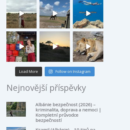
Load More
Follow on Instagram
Nejnovější příspěvky
Albánie bezpečnost (2026) –
kriminalita, doprava a nemoci |
Kompletní průvodce
bezpečností
Ksamil (Albánie) – 10 tipů na