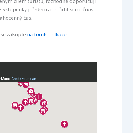
beným cílem turistů, rozhodně doporučuji
 vstupenky předem a pořídit si možnost
rahocenný čas.
ise zakupte
na tomto odkaze
.