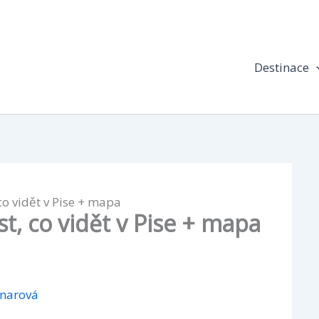
Destinace
co vidět v Pise + mapa
t, co vidět v Pise + mapa
jnarová