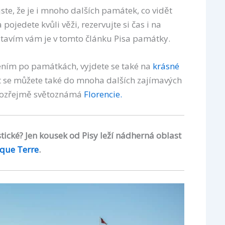
jste, že je i mnoho dalších památek, co vidět
ojedete kvůli věži, rezervujte si čas i na
stavím vám je v tomto článku Pisa památky.
zením po památkách, vyjdete se také na
krásné
vit se můžete také do mnoha dalších zajímavých
amozřejmě světoznámá
Florencie.
tické? Jen kousek od Pisy leží nádherná oblast
nque Terre
.