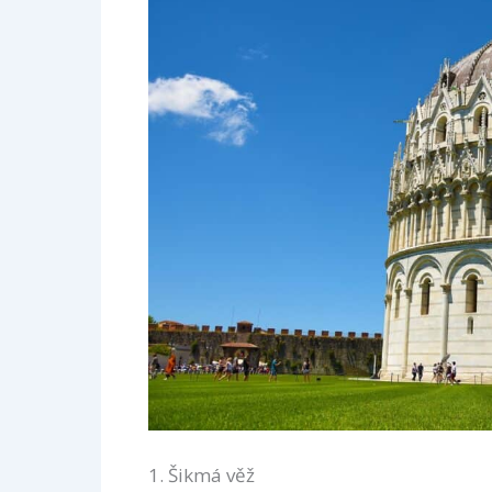
1. Šikmá věž