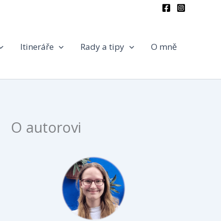
Itineráře
Rady a tipy
O mně
O autorovi