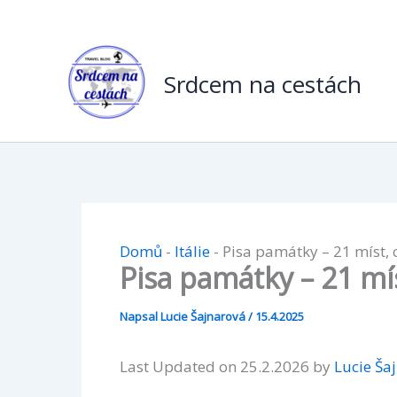
Přeskočit
na
obsah
Srdcem na cestách
Domů
-
Itálie
-
Pisa památky – 21 míst, 
Pisa památky – 21 mís
Napsal
Lucie Šajnarová
/
15.4.2025
Last Updated on 25.2.2026 by
Lucie Ša