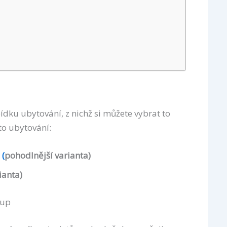
ídku ubytování, z nichž si můžete vybrat to
to ubytování:
 (
pohodlnější varianta)
ianta)
tup