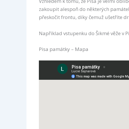
Vzhledem k tomu, že Pisa je velmi oblí
zakoupit alespoň do některých památek
přeskočit frontu, díky čemuž ušetříte d
Například vstupenku do Šikmé věže v P
Pisa památky – Mapa