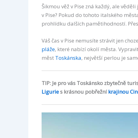
Šikmou věž v Pise zná každý, ale věděli 
v Pise? Pokud do tohoto italského města p
prohlídku dalších pamětihodností. Pře
Váš čas v Pise nemusíte strávit jen cho
pláže
, které nabízí okolí města. Vypra
měst
Toskánska
, největší perlou je s
TIP: Je pro vás Toskánsko zbytečně turis
Ligurie
s krásnou pobřežní
krajinou Ci