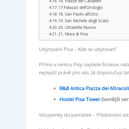
16. Piazza dei Cavallieri
17.Palazzo dell’Orologio
18. San Paolo all’Orto
19. San Michele degli Scalzi
20. Cittadella Nuova
21. Mura di Pisa
Ubytování Pisa – Kde se ubytovat?
Přímo v centru Pisy najdete širokou nab
nejlepší právě pro vás. Já doporučuji ta
B&B Antica Piazza dei Miracoli
Hostel Pisa Tower
(levnější var
Vstupenky do památek – Přednostní vs