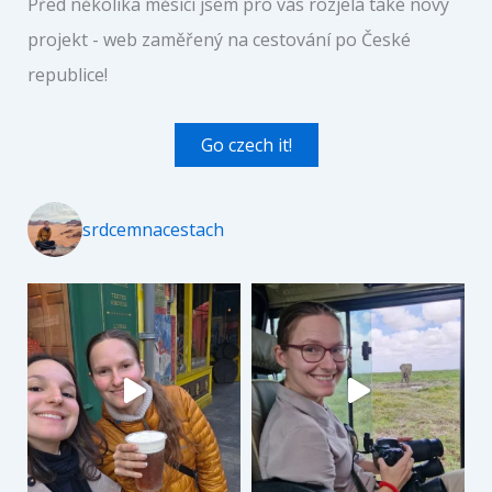
Před několika měsíci jsem pro vás rozjela také nový
projekt - web zaměřený na cestování po České
republice!
Go czech it!
srdcemnacestach