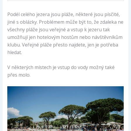
Podél celého jezera jsou pláže, některé jsou písčité,
jiné s oblázky. Problémem může být to, že zdaleka ne
všechny pláže jsou veřejné a vstup k jezeru tak
umožňují jen hotelovým hostům nebo návštěvníkům
klubu. Veřejné pláže přesto najdete, jen je potřeba
hledat.
V některých místech je vstup do vody možný také
přes molo.