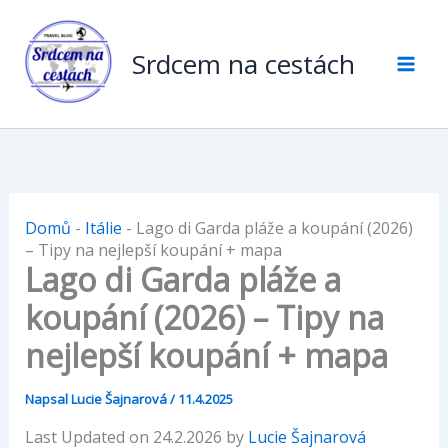
Přeskočit
na
Srdcem na cestách
obsah
Domů
-
Itálie
-
Lago di Garda pláže a koupání (2026)
– Tipy na nejlepší koupání + mapa
Lago di Garda pláže a
koupání (2026) – Tipy na
nejlepší koupání + mapa
Napsal
Lucie Šajnarová
/
11.4.2025
Last Updated on 24.2.2026 by
Lucie Šajnarová