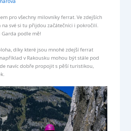
jnarová
jem pro všechny milovníky ferrat. Ve zdejších
na své si tu přijdou začátečníci i pokročilí.
di Garda podle mě!
loha, díky které jsou mnohé zdejší ferrat
y například v Rakousku mohou být stále pod
e navíc dobře propojit s pěší turistikou,
k.