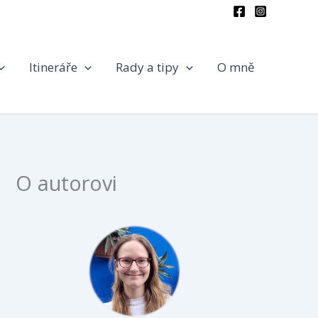
Itineráře
Rady a tipy
O mně
O autorovi