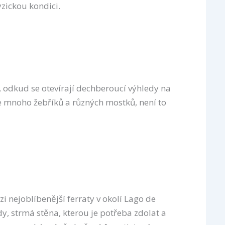
yzickou kondici.
k, odkud se otevírají dechberoucí výhledy na
je mnoho žebříků a různých mostků, není to
i nejoblíbenější ferraty v okolí Lago de
y, strmá stěna, kterou je potřeba zdolat a