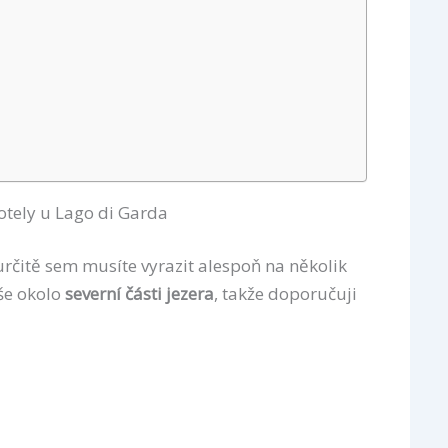
otely u Lago di Garda
určitě sem musíte vyrazit alespoň na několik
íše okolo
severní části jezera
, takže doporučuji