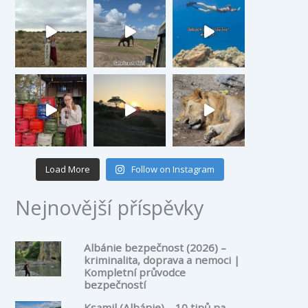
Load More
Follow on Instagram
Nejnovější příspěvky
Albánie bezpečnost (2026) –
kriminalita, doprava a nemoci |
Kompletní průvodce
bezpečností
Ksamil (Albánie) – 10 tipů na