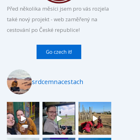
Před několika měsíci jsem pro vás rozjela
také nový projekt - web zaměřený na
cestování po České republice!
Go czech it!
srdcemnacestach