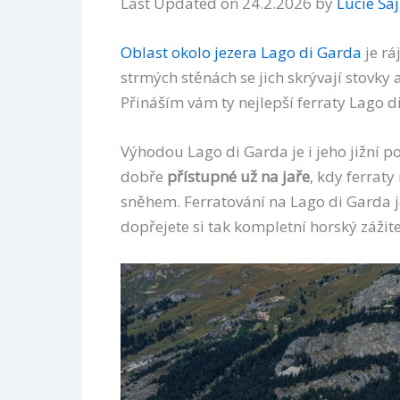
Last Updated on 24.2.2026 by
Lucie Ša
Oblast okolo jezera Lago di Garda
je rá
strmých stěnách se jich skrývají stovky a 
Přináším vám ty nejlepší ferraty Lago 
Výhodou Lago di Garda je i jeho jižní po
dobře
přístupné už na jaře
, kdy ferrat
sněhem. Ferratování na Lago di Garda jd
dopřejete si tak kompletní horský zážite