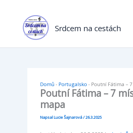
Přeskočit
na
obsah
Srdcem na cestách
Domů
-
Portugalsko
-
Poutní Fátima – 7
Poutní Fátima – 7 mís
mapa
Napsal
Lucie Šajnarová
/
26.3.2025