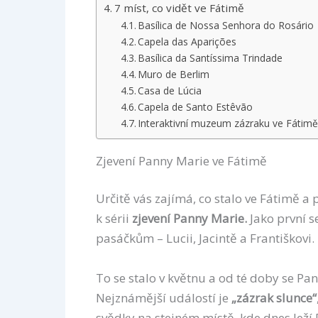
7 míst, co vidět ve Fátimě
Basílica de Nossa Senhora do Rosário
Capela das Aparições
Basílica da Santíssima Trindade
Muro de Berlim
Casa de Lúcia
Capela de Santo Estêvão
Interaktivní muzeum zázraku ve Fátim
Zjevení Panny Marie ve Fátimě
Určitě vás zajímá, co stalo ve Fátimě a 
k sérii
zjevení Panny Marie.
Jako první s
pasáčkům – Lucii, Jacintě a Františkovi.
To se stalo v květnu a od té doby se Pan
Nejznámější událostí je
„zázrak slunce“
svědky na stejném místě, kde dnes leží 