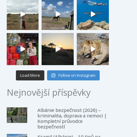
Load More
Follow on Instagram
Nejnovější příspěvky
Albánie bezpečnost (2026) –
kriminalita, doprava a nemoci |
Kompletní průvodce
bezpečností
Ksamil (Albánie) – 10 tipů na