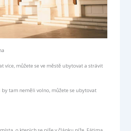
ma
 více, můžete se ve městě ubytovat a strávit
by tam neměli volno, můžete se ubytovat
sta, o kterých se píše v článku níže. Fátima