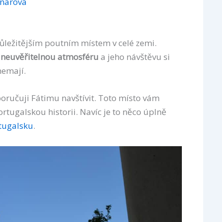
jnarová
důležitějším poutním místem v celé zemi.
á
neuvěřitelnou atmosféru
a jeho návštěvu si
 nemají.
ručuji Fátimu navštívit. Toto místo vám
ortugalskou historii. Navíc je to něco úplně
rtugalsku
.