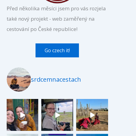
Před několika měsíci jsem pro vás rozjela
také nový projekt - web zaměřený na
cestování po České republice!
Go czech it!
srdcemnacestach