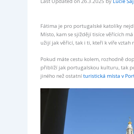
Last Updated on 26.3.2025 by
Lucie Ša
Fátima je pro portugalské katolíky nej
Místo, kam se sjíždějí tisíce věřících m
užijí jak věřící, tak i ti, kteří k víře vztah
Pokud máte cestu kolem, rozhodně dopo
přiblíží jak portugalskou kulturu, tak p
jiného než ostatní
turistická místa v Po