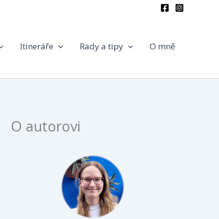
Itineráře
Rady a tipy
O mně
O autorovi