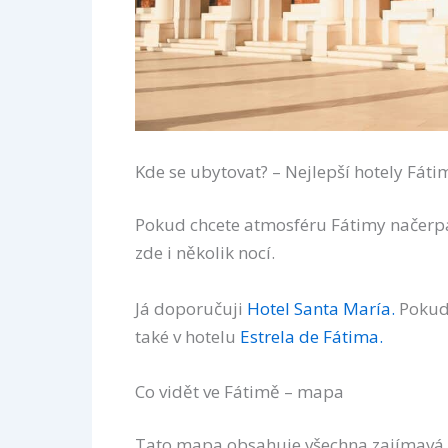
Kde se ubytovat? – Nejlepší hotely Fáti
Pokud chcete atmosféru Fátimy načerpat
zde i několik nocí.
Já doporučuji
Hotel Santa María.
Pokud 
také v hotelu
Estrela de Fátima.
Co vidět ve Fátimě – mapa
Tato mapa obsahuje všechna zajímavá mí