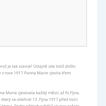
ě
proč je tak slavná? Údajně zde totiž došlo
e v roce 1917 Panna Marie zjevila třem
na Marie zjevovala každý měsíc až fo října.
, který se odehrál 13. října 1917 před tisíci
Fátima. Podle očitých svědků slunce začalo