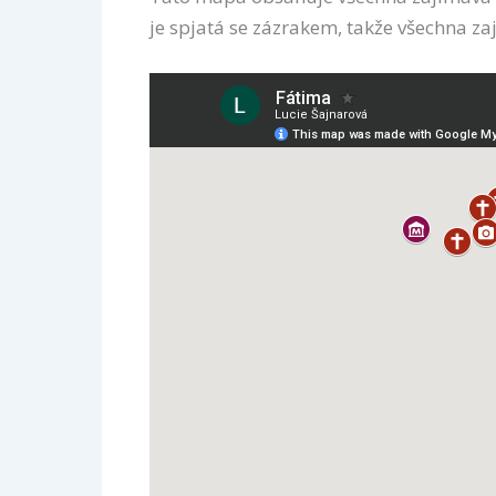
je spjatá se zázrakem, takže všechna za