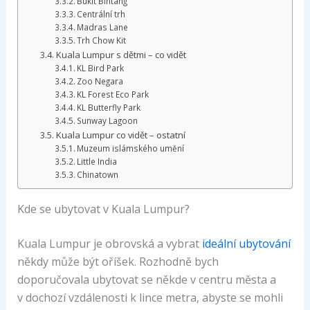
Bukit Bintang
Centrální trh
Madras Lane
Trh Chow Kit
Kuala Lumpur s dětmi – co vidět
KL Bird Park
Zoo Negara
KL Forest Eco Park
KL Butterfly Park
Sunway Lagoon
Kuala Lumpur co vidět – ostatní
Muzeum islámského umění
Little India
Chinatown
Kde se ubytovat v Kuala Lumpur?
Kuala Lumpur je obrovská a vybrat
ideální ubytování
někdy může být oříšek. Rozhodně bych
doporučovala ubytovat se někde v centru města a
v dochozí vzdálenosti k lince metra, abyste se mohli