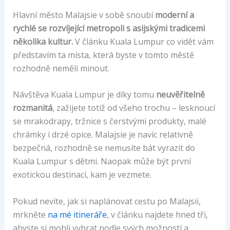
Hlavní město Malajsie v sobě snoubí
moderní a
rychlé se rozvíjející metropoli s asijskými tradicemi
několika kultur.
V článku Kuala Lumpur co vidět vám
představím ta místa, která byste v tomto městě
rozhodně neměli minout.
Návštěva Kuala Lumpur je díky tomu
neuvěřitelně
rozmanitá
, zažijete totiž od všeho trochu – lesknoucí
se mrakodrapy, tržnice s čerstvými produkty, malé
chrámky i drzé opice. Malajsie je navíc relativně
bezpečná, rozhodně se nemusíte bát vyrazit do
Kuala Lumpur s dětmi. Naopak může být první
exotickou destinací, kam je vezmete.
Pokud nevíte, jak si naplánovat cestu po Malajsii,
mrkněte
na mé itineráře
, v článku najdete hned tři,
abyste si mohli vybrat podle svých možností a