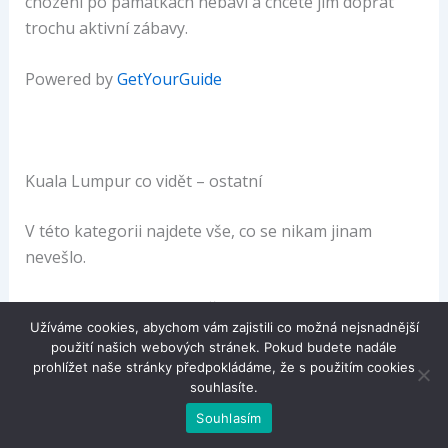
chození po památkách nebaví a chcete jim dopřát
trochu aktivní zábavy.
Powered by
GetYourGuide
Kuala Lumpur co vidět – ostatní
V této kategorii najdete vše, co se nikam jinam
nevešlo.
Muzeum islámského umění
Užíváme cookies, abychom vám zajistili co možná nejsnadnější
použití našich webových stránek. Pokud budete nadále
Obrovské muzeum s řadou exponátů, které jsou
prohlížet naše stránky předpokládáme, že s použitím cookies
spjaté s muslimskou a malajskou historií a tradicí.
souhlasíte.
Najdete tu keramiku, historické knihy i tradiční
Souhlasím
oděvy. Nejlepší jsou ovšem
miniatury