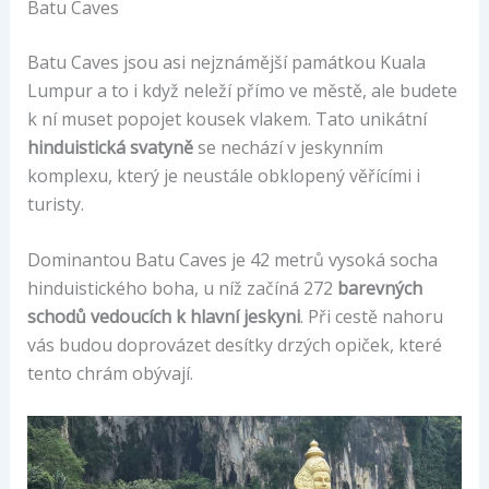
Batu Caves
Batu Caves jsou asi nejznámější památkou Kuala
Lumpur a to i když neleží přímo ve městě, ale budete
k ní muset popojet kousek vlakem. Tato unikátní
hinduistická svatyně
se nechází v jeskynním
komplexu, který je neustále obklopený věřícími i
turisty.
Dominantou Batu Caves je 42 metrů vysoká socha
hinduistického boha, u níž začíná 272
barevných
schodů vedoucích k hlavní jeskyni
. Při cestě nahoru
vás budou doprovázet desítky drzých opiček, které
tento chrám obývají.