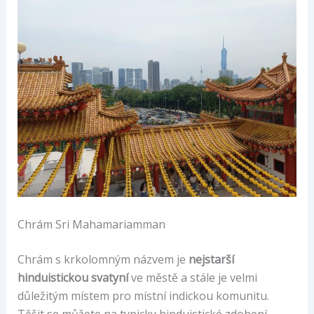
Chrám Sri Mahamariamman
Chrám s krkolomným názvem je
nejstarší
hinduistickou svatyní
ve městě a stále je velmi
důležitým místem pro místní indickou komunitu.
Těšit se můžete na typicky hinduistické zdobení –