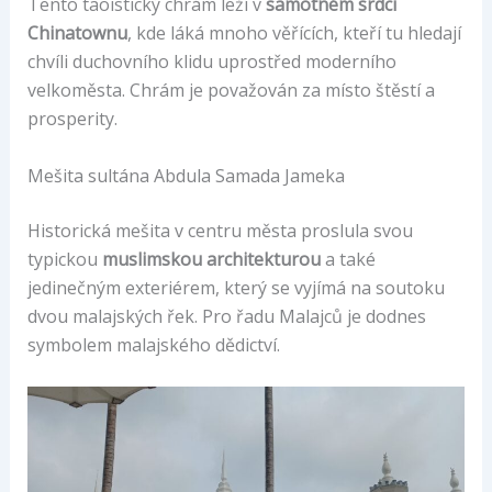
Tento taoistický chrám leží v
samotném srdci
Chinatownu
, kde láká mnoho věřících, kteří tu hledají
chvíli duchovního klidu uprostřed moderního
velkoměsta. Chrám je považován za místo štěstí a
prosperity.
Mešita sultána Abdula Samada Jameka
Historická mešita v centru města proslula svou
typickou
muslimskou architekturou
a také
jedinečným exteriérem, který se vyjímá na soutoku
dvou malajských řek. Pro řadu Malajců je dodnes
symbolem malajského dědictví.