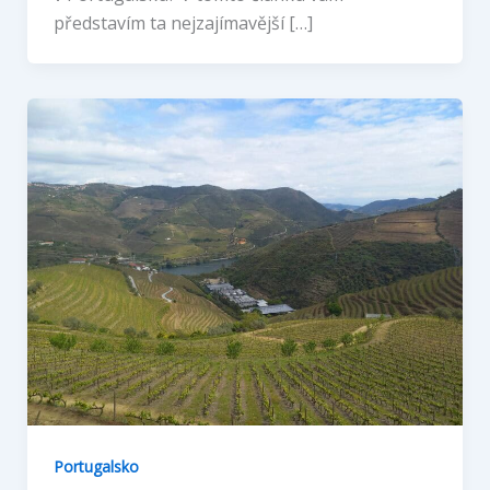
představím ta nejzajímavější […]
Portugalsko