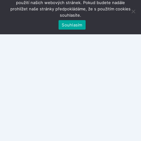
použití našich webových stránek. Pokud budete nadále
prohlížet naše stránky předpokládáme, že s použitím cookies
souhlasíte.
Souhlasím
Kontakty
Zásady ochrany osobních údajů
Obchodní podmínky
Cestování po Bali
Cestování po Tenerife
Cestování na Island