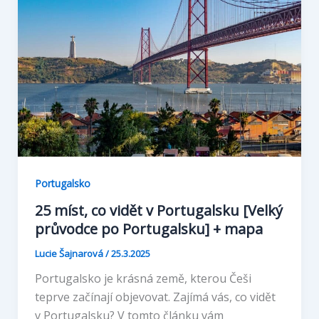
Portugalsko
25 míst, co vidět v Portugalsku [Velký
průvodce po Portugalsku] + mapa
Lucie Šajnarová
/
25.3.2025
Portugalsko je krásná země, kterou Češi
teprve začínají objevovat. Zajímá vás, co vidět
v Portugalsku? V tomto článku vám