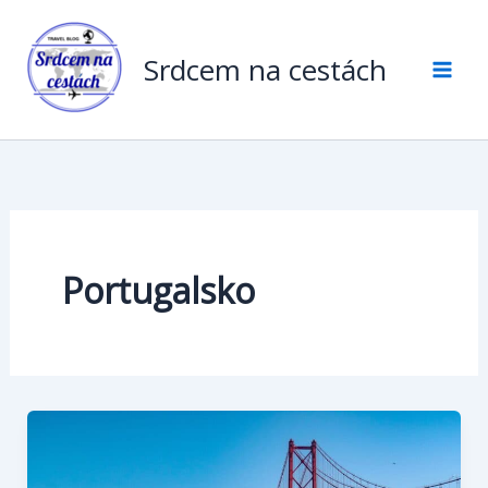
Přeskočit
na
Srdcem na cestách
obsah
Portugalsko