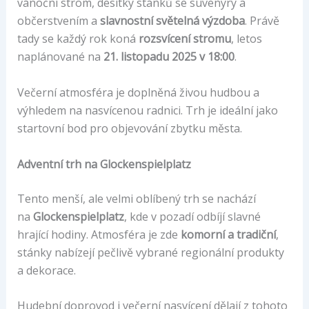
vánoční strom, desítky stánků se suvenýry a
občerstvením a
slavnostní světelná výzdoba
. Právě
tady se každý rok koná
rozsvícení stromu
, letos
naplánované na
21. listopadu 2025 v 18:00
.
Večerní atmosféra je doplněná živou hudbou a
výhledem na nasvícenou radnici. Trh je ideální jako
startovní bod pro objevování zbytku města.
Adventní trh na Glockenspielplatz
Tento menší, ale velmi oblíbený trh se nachází
na
Glockenspielplatz
, kde v pozadí odbíjí slavné
hrající hodiny. Atmosféra je zde
komorní a tradiční
,
stánky nabízejí pečlivě vybrané regionální produkty
a dekorace.
Hudební doprovod i večerní nasvícení dělají z tohoto