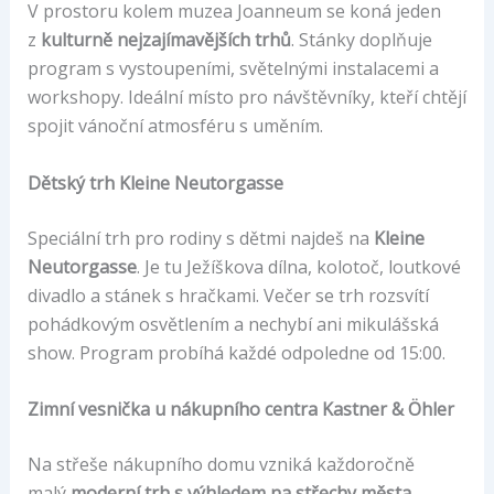
V prostoru kolem muzea Joanneum se koná jeden
z
kulturně nejzajímavějších trhů
. Stánky doplňuje
program s vystoupeními, světelnými instalacemi a
workshopy. Ideální místo pro návštěvníky, kteří chtějí
spojit vánoční atmosféru s uměním.
Dětský trh Kleine Neutorgasse
Speciální trh pro rodiny s dětmi najdeš na
Kleine
Neutorgasse
. Je tu Ježíškova dílna, kolotoč, loutkové
divadlo a stánek s hračkami. Večer se trh rozsvítí
pohádkovým osvětlením a nechybí ani mikulášská
show. Program probíhá každé odpoledne od 15:00.
Zimní vesnička u nákupního centra Kastner & Öhler
Na střeše nákupního domu vzniká každoročně
malý
moderní trh s výhledem na střechy města
.