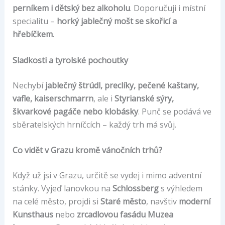
perníkem i dětský bez alkoholu
. Doporučuji i místní
specialitu –
horký jablečný mošt se skořicí a
hřebíčkem
.
Sladkosti a tyrolské pochoutky
Nechybí
jablečný štrúdl, preclíky, pečené kaštany,
vafle, kaiserschmarrn
, ale i
Styrianské sýry,
škvarkové pagáče nebo klobásky
. Punč se podává ve
sběratelských hrníčcích – každý trh má svůj.
Co vidět v Grazu kromě vánočních trhů?
Když už jsi v Grazu, určitě se vydej i mimo adventní
stánky. Vyjeď lanovkou na
Schlossberg
s výhledem
na celé město, projdi si
Staré město
, navštiv
moderní
Kunsthaus
nebo
zrcadlovou fasádu Muzea