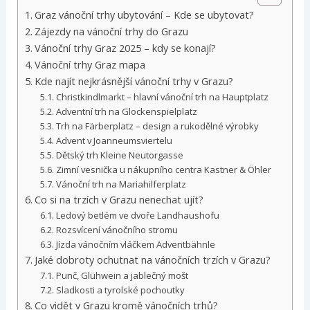
Graz vánoční trhy ubytování – Kde se ubytovat?
Zájezdy na vánoční trhy do Grazu
Vánoční trhy Graz 2025 – kdy se konají?
Vánoční trhy Graz mapa
Kde najít nejkrásnější vánoční trhy v Grazu?
Christkindlmarkt – hlavní vánoční trh na Hauptplatz
Adventní trh na Glockenspielplatz
Trh na Färberplatz – design a rukodělné výrobky
Advent v Joanneumsviertelu
Dětský trh Kleine Neutorgasse
Zimní vesnička u nákupního centra Kastner & Öhler
Vánoční trh na Mariahilferplatz
Co si na trzích v Grazu nenechat ujít?
Ledový betlém ve dvoře Landhaushofu
Rozsvícení vánočního stromu
Jízda vánočním vláčkem Adventbähnle
Jaké dobroty ochutnat na vánočních trzích v Grazu?
Punč, Glühwein a jablečný mošt
Sladkosti a tyrolské pochoutky
Co vidět v Grazu kromě vánočních trhů?