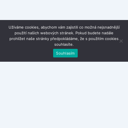
Užíváme cookies, abychom vám zajistili co možná nejsnadnější
použití našich webových stránek. Pokud budete nadále
prohlížet naše stránky předpokládáme, že s použitím cookies
souhlasíte.
Souhlasím
Kontakty
Zásady ochrany osobních údajů
Obchodní podmínky
Cestování po Bali