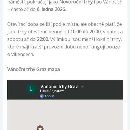
náměstí, pokračují jako
Novoroční trhy
i po Vánocích
– často až do
6. ledna 2026
.
Otevírací doba se liší podle místa, ale obecně platí, že
jsou trhy otevřené denně od
10:00 do 20:00
, v pátek a
sobotu až do
22:00
. Výjimkou jsou menší lokální trhy,
které mají kratší provozní dobu nebo fungují pouze
o víkendech.
Vánoční trhy Graz mapa