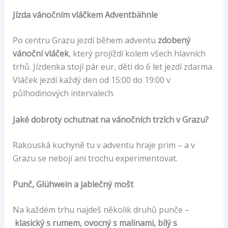
Jízda vánočním vláčkem Adventbähnle
Po centru Grazu jezdí během adventu
zdobený
vánoční vláček
, který projíždí kolem všech hlavních
trhů. Jízdenka stojí pár eur, děti do 6 let jezdí zdarma.
Vláček jezdí každý den od 15:00 do 19:00 v
půlhodinových intervalech.
Jaké dobroty ochutnat na vánočních trzích v Grazu?
Rakouská kuchyně tu v adventu hraje prim – a v
Grazu se nebojí ani trochu experimentovat.
Punč, Glühwein a jablečný mošt
Na každém trhu najdeš několik druhů punče –
klasický s rumem, ovocný s malinami, bílý s