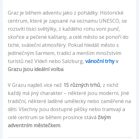
Graz je během adventu jako z pohádky. Historické
centrum, které je zapsané na seznamu UNESCO, se
rozsvítí tisíci světýlky, z každého rohu voní punč,
skořice a pečené kaštany, a celé město se ponoří do
tiché, sváteční atmosféry. Pokud hledáš město s
jedinečným šarmem, tradicí a menším množstvím
turistů než Vídeň nebo Salzburg,
vánoční trhy
v
Grazu jsou ideální volba
.
V Grazu najdeš více než
15 různých trhů
, z nichž
každý má jiný charakter – některé jsou moderní, jiné
tradiční, některé laděné umělecky nebo zaměřené na
děti. Všechny jsou dostupné pěšky nebo tramvají a
celé centrum se během prosince stává
živým
adventním městečkem
.